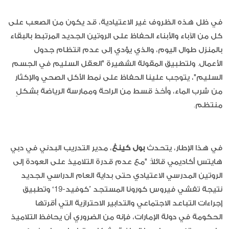
في ظل هذه الظروف غير الاعتيادية، قد يكون من الصعب على
كل من الآباء والأبناء الحفاظ على الروتين الجديد المرتبط بالبقاء
بالمنزل طوال اليوم، والذي يؤدي إلى عدم انتظام جدول
الأعمال. ولتطبيق المقولة الشهيرة "العقل السليم في الجسم
السليم"، يتوجب علينا الحفاظ على نمط الأكل الصحي والإكثار
من شرب الماء، وأخذ قسط من الراحة وممارسة الرياضة بشكلٍ
منتظم.
في هذا الإطار، يتحدث
بول كينغ
، مدير التدريب البدني في دبي
هايتس أكاديمي قائلاً: "مع عدم قدرة التلاميذ على العودة إلى
الروتين المدرسي الاعتيادي حتى بداية العام الدراسي الجديد
نتيجة تفشي فيروس كورونا المستجد ’كوفيد-19‘ وتطبيق
إجراءات التباعد الاجتماعي والتدابير الاحترازية التي أقرتها
الحكومة في دولة الإمارات، فإنه من الضروري أن يحافظ التلاميذ