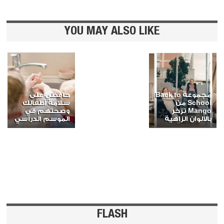
YOU MAY ALSO LIKE
مجموعة Back to
حافظي على
School من
سلامة أطفالك
Mango تزخر
وصحتهم في
بالألوان الزاهية
الموسم الدراسي
FLASH