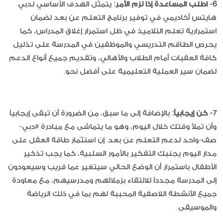
6- اطلب المساعدة إذا لزم الأمر:
يتمثل الهدف الأساسي لدبي
هايتس أكاديمي في توفير برنامج التعلم عن بعد لضمان
استمرارية تعلم التلاميذ في ظل استمرار إغلاق المدراس، كما
يحرص الطاقم التدريسي والموظفين في المدرسة على تذليل
كافة العقبات أمام الطلاب والأهالي، وتقديم جميع أنواع الدعم
لضمان سير العملية التعليمية على أفضل نحو.
7- كن إيجابياً:
بالإضافة إلى ما سبق، من الضرورة أن تبقى إيجابياً
وأن تملأ وقتك خلال اليوم، وهو ما يتماشى مع مبادرة #دبي-
صف-واحد لدعم التعلم عن بعد. إن استثمار طاقة العقل على
مدار اليوم يجنبك التفكير بالأمور السلبية، كما يجب تذكير
الأطفال باستمرار أن الوضع الحالي سيتغير عما قريب وسيعودون
إلى المدرسة مجدداً للالتقاء بزملائهم ومدرسيهم، مع معاودة
جميع الأنشطة اللاصفية المحببة لهم بما في ذلك الرياضة
والموسيقى.