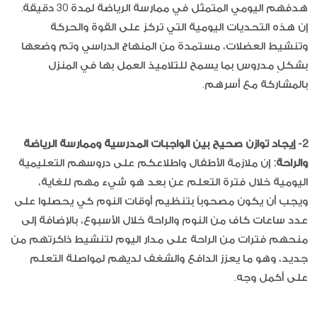
هدفهم اليومي المتمثل في ممارسة الرياضة لمدة 30 دقيقة.
إن هذه التحديات اليومية التي تركز على القوة والحركة
وتنشيط العضلات، مستمدة من المنهاج الدراسي وتم وضعها
بشكلٍ مدروس بما يسمح للتلاميذ العمل بها في المنزل
بالمشاركة مع أسرهم.
2- إيجاد توازن صحيح بين الواجبات المدرسية وممارسة الرياضة
والراحة:
إن ملازمة الأطفال واطلاعكم على دروسهم التعليمية
اليومية خلال فترة التعلم عن بعد هو شيء مهم للغاية،
ويجب أن يكون مصحوباً بتنظيم أوقات النوم كي يحصلوا على
عدد ساعات كاف من النوم والراحة خلال الأسبوع، بالإضافة إلى
منحهم فترات من الراحة على مدار اليوم لتنشيط ذاكرتهم من
جديد، وهو ما يعزز الدافع والشغف لديهم لمواصلة التعلم
على أكمل وجه.