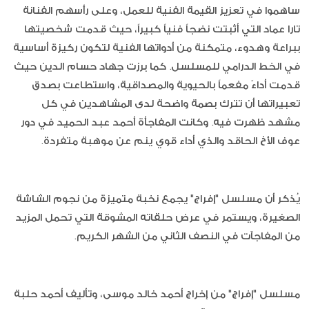
ساهموا في تعزيز القيمة الفنية للعمل، وعلى رأسهم الفنانة
تارا عماد التي أثبتت نضجاً فنياً كبيراً، حيث قدمت شخصيتها
ببراعة وهدوء، متمكنة من أدواتها الفنية لتكون ركيزة أساسية
في الخط الدرامي للمسلسل. كما برزت جهاد حسام الدين حيث
قدمت أداءً مفعماً بالحيوية والمصداقية، واستطاعت بصدق
تعبيراتها أن تترك بصمة واضحة لدى المشاهدين في كل
مشهد ظهرت فيه. وكانت المفاجأة أحمد عبد الحميد في دور
عوف الأخ الحاقد والذي أداء قوي ينم عن موهبة متفردة.
يُذكر أن مسلسل "إفراج" يجمع نخبة متميزة من نجوم الشاشة
الصغيرة، ويستمر في عرض حلقاته المشوقة التي تحمل المزيد
من المفاجآت في النصف الثاني من الشهر الكريم.
مسلسل "إفراج" من إخراج أحمد خالد موسى، وتأليف أحمد حلبة