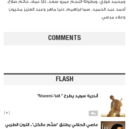
ومحمد فوزي، وبطولة النجم عمرو سعد، تارا عماد، حاتم صلاح،
أحمد عبد الحميد، سما ابراهيم، دنيا ماهر وعبد العزيز مخيون
وعلاء مرسي.
COMMENTS
FLASH
أندريه سويد يطرح " Nseeni06:18"
أوّل إصدار من ألبومه الموسيقيّ المُرتقب خاص -
snobarabia
{+}
طرح الفنّان اللبنانيّ وعازف الكمان والمُنتج
عاصي الحلاني يطلق “سلّم عالكل”.. اللون الطربي
الموسيقي أندريه سويد أغنيته الجديدة بعنوان "