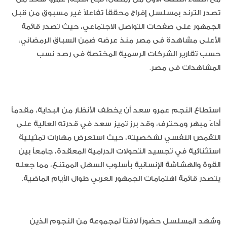
تصدر الترند بمسلسل إفراج محققاً تفاعلاً غير مسبوق من قبل
الجمهور على صفحات التواصل الاجتماعي، حيث تصدر قائمة
الأعلى مشاهدة فى مصر منذ عرضه ضمن السباق الرمضاني،
حسب تقارير الشركات الرسمية المختصة فى رصد نسب
المشاهدات فى مصر.
استطاع النجم عمرو سعد أن يخطف الأنظار من البداية، مقدماً
أداءً مبهر ومحترف، وقد برز تميز سعد في قدرته العالية على
التقمص النفسي لشخصيته، حيث استعرض مهارات تمثيلية
استثنائية في تجسيد التحولات الدرامية المعقدة، جامعاً بين
القوة والهشاشة الإنسانية بأسلوب السهل الممتنع، مما جعله
يتصدر قائمة اهتمامات الجمهور العربي طوال الأيام الماضية.
وشهد المسلسل حضوراً لافتاً لمجموعة من النجوم الذين