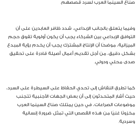
صناع السينما العرب لسرد قصصهم.
وفيما يتعلق بالجانب الإبداعي، شدد ظافر العابدين على أن
التوافق الإبداعي بين الشركاء يجب أن يكون أولوية تفوق حجم
الميزانية، موضحًا أن الإنتاج المشترك يجب أن يخدم رؤية المبدع
بشكل دقيق، من أجل تقديم أعمال أصيلة قادرة على تحقيق
صدى محلي ودولي.
كما تطرق النقاش إلى تحدي الحفاظ على السيطرة على السرد،
حيث أشار المتحدثون إلى أن بعض الجهات الأجنبية تتجنب
موضوعات الصراعات، في حين يمتلك صناع السينما العرب
مخزونًا غنيًا من هذه القصص التي تمثل ضرورة إنسانية
وسردية.