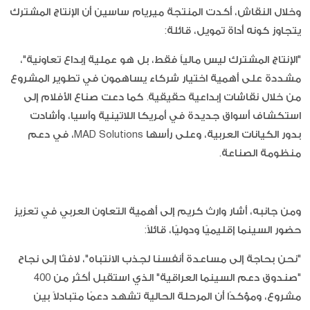
وخلال النقاش، أكدت المنتجة ميريام ساسين أن الإنتاج المشترك
يتجاوز كونه أداة تمويل، قائلة:
"الإنتاج المشترك ليس مالياً فقط، بل هو عملية إبداع تعاونية"،
مشددة على أهمية اختيار شركاء يساهمون في تطوير المشروع
من خلال نقاشات إبداعية حقيقية. كما دعت صناع الأفلام إلى
استكشاف أسواق جديدة في أمريكا اللاتينية وآسيا، وأشادت
بدور الكيانات العربية، وعلى رأسها MAD Solutions، في دعم
منظومة الصناعة.
ومن جانبه، أشار وارث كريم إلى أهمية التعاون العربي في تعزيز
حضور السينما إقليميًا ودوليًا، قائلاً:
"نحن بحاجة إلى مساعدة أنفسنا لجذب الانتباه"، لافتًا إلى نجاح
"صندوق دعم السينما العراقية" الذي استقبل أكثر من 400
مشروع، ومؤكدًا أن المرحلة الحالية تشهد دعمًا متبادلاً بين