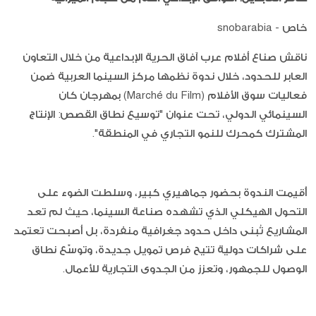
خاص - snobarabia
ناقش صناع أفلام عرب آفاق الحرية الإبداعية من خلال التعاون
العابر للحدود، خلال ندوة نظمها مركز السينما العربية ضمن
فعاليات سوق الأفلام (Marché du Film) بمهرجان كان
السينمائي الدولي، تحت عنوان "توسيع نطاق القصص: الإنتاج
المشترك كمحرك للنمو التجاري في المنطقة".
أُقيمت الندوة بحضور جماهيري كبير، وسلطت الضوء على
التحول الهيكلي الذي تشهده صناعة السينما، حيث لم تعد
المشاريع تُبنى داخل حدود جغرافية منفردة، بل أصبحت تعتمد
على شراكات دولية تتيح فرص تمويل جديدة، وتوسّع نطاق
الوصول للجمهور، وتعزز من الجدوى التجارية للأعمال.