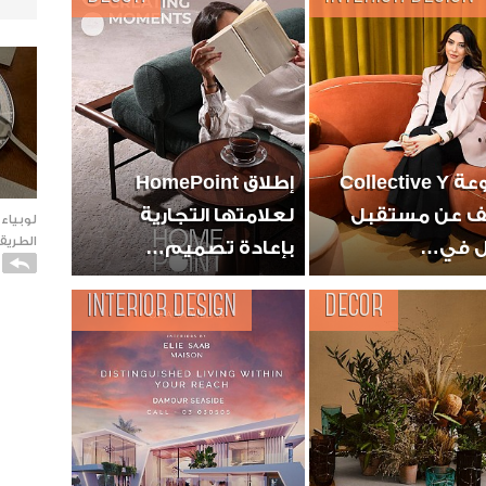
مجموعة Collective Y
إطلاق HomePoint
 عن مستقبل
لعلامتها التجارية
لوبياء
الطريقة
 في…
بإعادة تصميم…
INTERIOR DESIGN
DECOR
كاتو ا