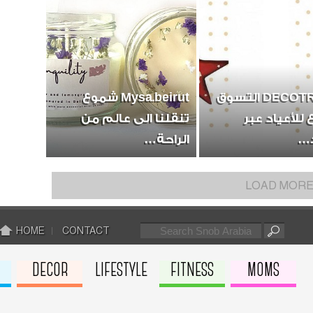
والتوت
الفريز
DECOTRUCS التسوق
Mysa.beirut شموع
 للأعياد عبر
تنقلنا الى عالم من
د…
الراحة…
آيس كر
LOAD MOR
كات
HOME
CONTACT
DECOR
LIFESTYLE
FITNESS
MOMS