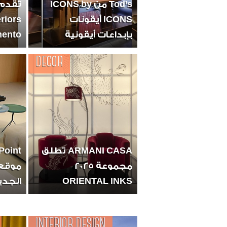
Tod’s من ICONS by
ICONS أيقونات
بإبداعات أيقونية
ento…
DECOR
ARMANI CASA تطلق
مجموعة 2025
موقعه
ORIENTAL INKS
الجدي
INTERIOR DESIGN