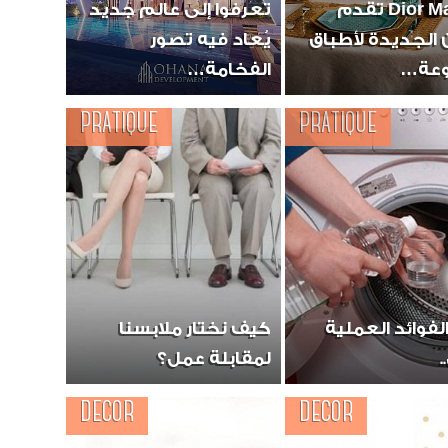
Dior Maison تقدم
تعرفوا إلى عالم جديد
الفانيل
ن الجديدة لأطباق
يُعاد فيه تصور
عة…
الفخامة…
PRATIQUE
PRATIQUE
السوشي
لفوائد العملية
كيف نختار ملابسنا
لمقابلة عمل؟
DECOR
DECOR
جيلي ال