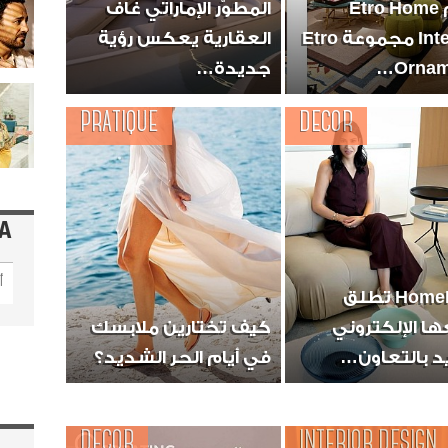
تقدم Etro Home
المطوّر الإماراتي غاف
Interiors مجموعة Etro
العقارية يعكس رؤية
Ornam
جديدة…
PRATIQUE
DECOR
A
HomePoint تطلق
ا الإلكتروني
كيف تختارين ملابسك
د بالتعاون…
في أيام الحر الشديد؟
DECOR
INTERIOR DESIGN