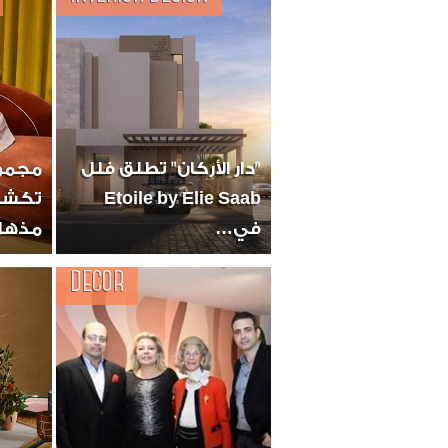
"دار الأركان" تطلق فلل
Etoile by Elie Saab
تكشف
في…
مذهل
DECOR