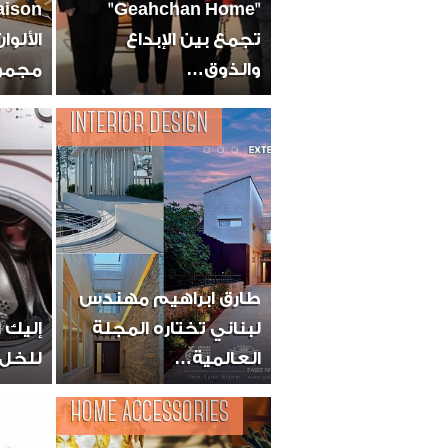
"Geahchan Home"
تجمع بين الإبداع
الألوا
والذوق…
مجمو
INTERIOR DESIGN
طارق ابراهيم مهندس
لبناني تختاره المجلة
إليك ا
العالمية…
للخل..
HOME ACCESSORIES