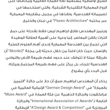
الشرق أوسطية مستعملاً لغة العمارة العالمية ومحافظاً على
الروح المعمارية التقليدية الشرقية، والتي استخدمها في
تصميماته الهندسية، ونفذها في مجمل مشاريعه المعمارية
عبر مكتبه "Paseo Architecture" في لبنان والخليج.
ويتميز المهندس طارق ابراهيم ليس فقط بقدرته على دمج
التراث بالفن المعاصر، إنما وعيه على أهمية العلاقة الوطيدة
التي تجمع بين الهندسة المعمارية إحدى أهم العلوم الصلبة
بالإنسان، حيث كان لافتاً من خلال حديثه إلى مجلة "Abode2" أن
طريقة عمله لا تتوقف عند حدود فهم طبيعة الأرض والنواحي
الهندسية للبناء، بل يركّز على فهم طبيعة المجتمع وبيئته،
قبل البدء بأي مشروع.
يذكر أن المهندس ابراهيم سبق أن حاز على جائزة "التمييز
بالعمارة" في "German Design Award" الإلمانية العالمية في
فرانكفورت والجائزة الذهبية عن فئة العمارة في "Muse Award"
التابعة لـ"International Association of Awards" والجائزة
البروزنزية في "A’Design Award & Competition" الإيطالية