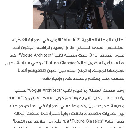
اختارت المجلة العالمية "Abode2" الأولى في العمارة الفاخرة،
المهندس المعمار اللبناني طارق وسيم ابراهيم، ليكون أحد
نجوم عددها الـ 37، حيث منحته لقب "Vogue Architect"، كما
صنفت أعماله ضمن خانة"Future Classics" ، وهي سياسة تحرير
تعتمدها المجلة، إذ تمنح المبدعين الذين تلتقيهم ألقاباً
بحسب مشاريعهم وتطلعاتهم وإنجازاتهم.
وقد منحت المجلة ابراهيم لقب "Vogue Architect" بسبب
رؤيته لتغيير فن العمارة والنهج حول العالم العربي، وتأسيسه
مدرسة جديدة بين رواد مهندسي العمارة في العالم، دمجت
بين نظريات متعددة، ولاقت رواجاً كبيراً؛ كما صنفت أعماله
ضمن خانة "Future Classics" لأنه طّور من خلالها في الهوية