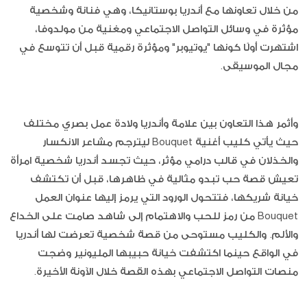
من خلال تعاونها مع أندريا بوستانيكا، وهي فنانة وشخصية
مؤثرة في وسائل التواصل الاجتماعي ومغنية من مولدوفا،
اشتهرت أولًا كونها "يوتيوبر" ومؤثرة رقمية قبل أن تتوسع في
مجال الموسيقى.
وأثمر هذا التعاون بين علامة وأندريا ولادة عمل بصري مختلف
حيث يأتي كليب أغنية Bouquet ليترجم مشاعر الانكسار
والخذلان في قالب درامي مؤثر، حيث تجسد أندريا شخصية امرأة
تعيش قصة حب تبدو مثالية في ظاهرها، قبل أن تكتشف
خيانة شريكها، فتتحول الورود التي يرمز إليها عنوان العمل
Bouquet من رمز للحب والاهتمام إلى شاهد صامت على الخداع
والألم. والكليب مستوحى من قصة شخصية تعرضت لها أندريا
في الواقع حينما اكتشفت خيانة حبيبها المليونير وضجت
منصات التواصل الاجتماعي بهذه القصة خلال الآونة الأخيرة.