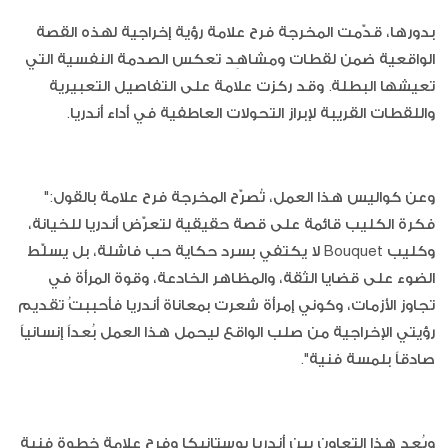
بدورها، قدّمت المخرجة فرح علامة رؤية إخراجية لهذه القصة
الواقعية ضمن لقطات ومشاهِد تعكس الصدمة النفسية التي
تعيشها البطلة. وقد ركزت علامة على التفاصيل التعبيرية
واللقطات القريبة لإبراز التحولات العاطفية في أداء أندريا.
وعن كواليس هذا العمل، تُصرّح المخرجة فرح علامة بالقول:"
فكرة الكليب قائمة على قصة حقيقية لتعرّض أندريا للخيانة،
وكليب Bouquet لا يكتفي بسرد حكاية حب فاشلة، بل يسلّط
الضوء على قضايا الثقة، والمظاهر الخادعة، وقوة المرأة في
تجاوز الأزمات، وكوني إمرأة شعرت بمعاناة أندريا فأحببتُ تقديم
رؤيتي الإخراجية من صلب الواقع ليحمل هذا العمل بُعداً إنسانياً
صادقاً بلمسة فنية".
ويُعد هذا التعاون بين أندريا بوستانيكا وفرح علامة خطوة فنية