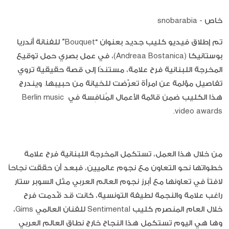
خاص - snobarabia
تم إطلاق فيديو كليب جديد بعنوان “Bouquet” للفنانة أندريا
بوستانيكا (Andreaa Bostanica)، في عمل بصري حمل توقيع
المخرجة اللبنانية فرح علامة، مستندًا إلى قصة حقيقية تروي
تفاصيل مؤلمة عن امرأة تعرّضت للخيانة من حبيبها. ويندرج
هذا الكليب ضمن قائمة الأعمال المُنافِسة في Berlin music
video awards.
من خلال هذا العمل، تستكمل المخرجة اللبنانية فرح علامة
خطواتها نحو التعاون مع نجوم عالميين، فبعد أن حققت نجاحاً
لافتاً في تعاونها مع أبرز نجوم العالم العربي مثل السوبر ستار
راغب علامة والنجمة لطيفة التونسية، كانت قد قّدمت فرح
خلال العام المنصرم كليب Sentimental للفنان العالمي Gims،
وها هي اليوم تستكمل هذا النجاح خارج نطاق العالم العربي