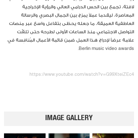
لافتة، تجمع بين الحس الدرامي العالي والرؤية الإخراجية
المعاصرة، ليقدما عملاً يمزج بين الجمال البصري والرسالة
العاطفية العميقة، ما جعله يحظى بتفاعل واسع عبر منصات
التواصل الاجتماعي منذ الساعات الأولى لطرحه حتى تلقّت
علامة عرضاً لإدراج هذا العمل ضمن قائمة الأعمال المُنافِسة في
Berlin music video awards.
https://www.youtube.com/watch?v=G99XteiZEc4
IMAGE GALLERY