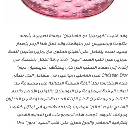
وقد قامت "كورديليا دو كاستيلان" بإعادة تصميمه بأبعاد
متنوّعة وبمقاييس غير متوقّعة، وقد تعزّز هذا الرمز بإصدار
جديد. نجده يتفاعل على أطباق الحلوى مع رمزين جالبين للحظ
عزيزين على قلب السيد "ديور"
Dior
: ورقة النفل والنحلة، في
إشارة إلى أسماء التحبّب التي كان يُطلقها "كريستيان ديور"
Christian Dior
على العاملين البارعين في مشاغل الدار. تضفي
هذه الابتكارات بكلّ أناقة اللمسة النهائية على مجموعة من
أدوات المائدة المصنوعة من البورسلين باللونين الأخضر والبيج.
تختلط مجموعة من قطع الزينة الجديدة، المصنوعة من الخيزران
الهندي بنمط "كاناج" المضرّب والبلكسغلاس، في امتزاج خفيف
ومرهف للمواد. تجسّد هذه المجموعات فن تقديم الهدايا
والترفيه المعاصر والمرح العزيز على قلب السيد "ديور"
Dior
.