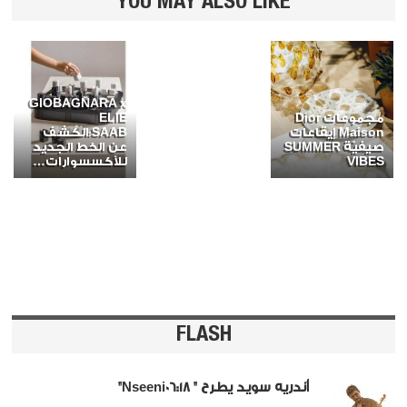
YOU MAY ALSO LIKE
GIOBAGNARA x
مجموعات Dior
ELIE
Maison إيقاعات
SAAB:الكشف
صيفيّة SUMMER
عن الخط الجديد
VIBES
للأكسسوارات…
FLASH
أندريه سويد يطرح " Nseeni06:18"