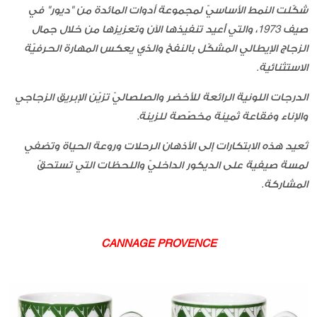
شكّلت النمط الأساسيّ لمجموعة أدوات المائدة من "ديور" في
صيف 1973، والتي أُعيد تنفيذها الآن وتعزيزها من خلال جمال
الزجاج الإيطالي المشكّل بالنفخ والذي يعكس المهارة الحرفيّة
الاستثنائية.
الدرجات اللونية الرائعة للأخضر والصلصاليّ تزيّن الإبريق الزجاجي
والإناء وفقاعة ثمينة مخصّصة للزينة.
تُعيد هذه الابتكارات إلى الأذهان الرحلات وروعة الحياة وتضفي
لمسة صيفية على الديكور الداخليّ واللحظات التي تستحقّ
المشاركة.
CANNAGE PROVENCE