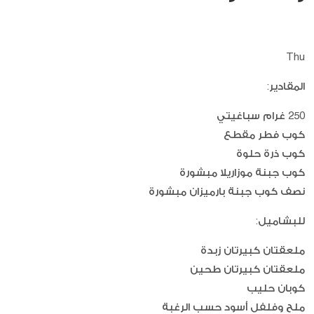
Thu
المقادير:
250 غرام سباغيتي
كوب فطر مقطع
كوب ذرة حلوة
كوب جبنة موزاريلا مبشورة
نصف كوب جبنة بارميزان مبشورة
للبشاميل:
ملعقتان كبيرتان زبدة
ملعقتان كبيرتان طحين
كوبان حليب
ملح وفلفل أسود حسب الرغبة