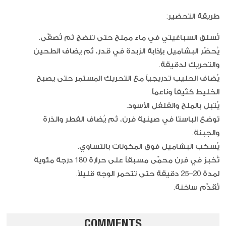
طريقة التحضير:
تُسلق السباغيتي في ماء مملح حتى تنضج ثم تُصفّى.
يُحضّر البشاميل بإذابة الزبدة في قدر، ثم يضاف الطحين
والتحريك لدقيقة.
يُضاف الحليب تدريجياً مع التحريك المستمر حتى يصبح
الخليط كثيفاً وناعماً.
يُتبل بالملح والفلفل الأسود.
توضع الباستا في صينية فرن، ثم يُضاف الفطر والذرة
والجبنة.
يُسكب البشاميل فوق المكونات بالتساوي.
تُخبز في فرن محمّى مسبقاً على حرارة 180 درجة مئوية
لمدة 20–25 دقيقة حتى تتحمر الوجه قليلاً.
تُقدّم ساخنة.
COMMENTS