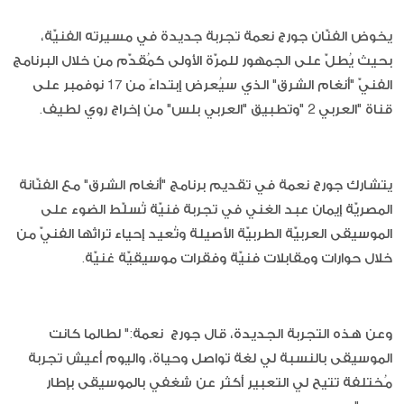
يخوض الفنّان جورج نعمة تجربة جديدة في مسيرته الفنيّة،
بحيث يُطلّ على الجمهور للمرّة الأولى كمُقدّم من خلال البرنامج
الفنيّ "أنغام الشرق" الذي سيُعرض إبتداءً من 17 نوفمبر على
قناة "العربي 2 "وتطبيق "العربي بلس" من إخراج روي لطيف.
يتشارك جورج نعمة في تقديم برنامج "أنغام الشرق" مع الفنّانة
المصريّة إيمان عبد الغني في تجربة فنيّة تُسلّط الضوء على
الموسيقى العربيّة الطربيّة الأصيلة وتُعيد إحياء تراثها الفنيّ من
خلال حوارات ومقابلات فنيّة وفقرات موسيقيّة غنيّة.
وعن هذه التجربة الجديدة، قال جورج نعمة:" لطالما كانت
الموسيقى بالنسبة لي لغة تواصل وحياة، واليوم أعيش تجربة
مُختلفة تتيح لي التعبير أكثر عن شغفي بالموسيقى بإطار