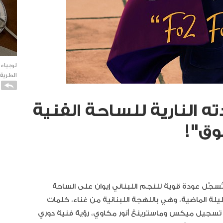
لوبياء
الطريقة
 النارية للساحة الفنية
وق"!
كاتو ا
ُسجّل عودة قوية للنجم اللبناني إيوان على الساحة
الفانيل
يلة الماضية، وهي باللهجة اللبنانية من غناء، كلمات
ة، تسجيل ميكس وماسترينغ أنور مكاوي، رؤية فنية دوري