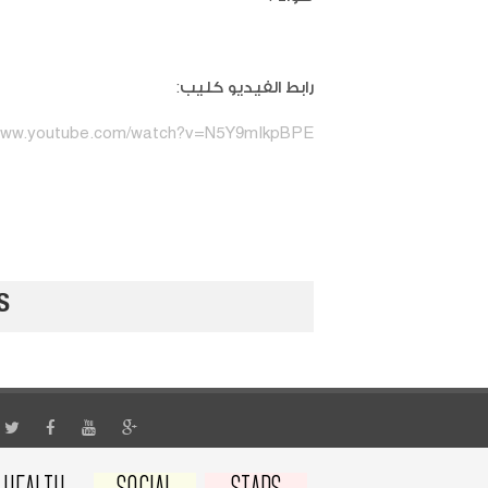
رابط الفيديو كليب:
/www.youtube.com/watch?v=N5Y9mIkpBPE
S