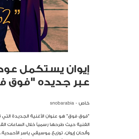
إيوان يستكمل عودته
عبر جديده "فوق ف
خاص - snobarabia
"فوق فوق" هو عنوان الأغنية الجديدة التي ت
الفنية حيث طرحها رسمياً خلال الساعات القل
وألحان إيوان، توزيع موسيقي ياسر الأحمدي