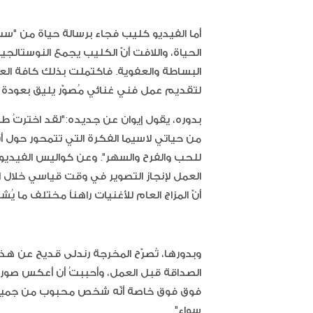
‎أما الفيديو كليب فجاء برسالة حياة من "ست
الحياة، واللافت أنّ الكليب يجمع النوستالجي
البساطة والعفوية. فاكتملت بذلك كافة العن
لتقديم عمل فني غنائي مُصوّر يليق بعودة إ
بدوره، يقول إيوان عن جديده:"لقد اخترتُ طرح 
من حياتي لاسيما الفكرة التي تتمحور حول أن
للحب والفرح والسهر". وعن كواليس الفيديو
العمل لإنجاز التصوير في وقت قياسي خلال الظ
أنّ المزاج العام للأغنيات راهناً مختلف ما يُ
وبدورها، تُصرّح المخرجة رندلى قديح عن هذا
الصداقة قبل العمل، وأحببتُ أن أعكس صورت
فوق فوق خاصة أنّه شخص محبوب من جميع ال
سواء".