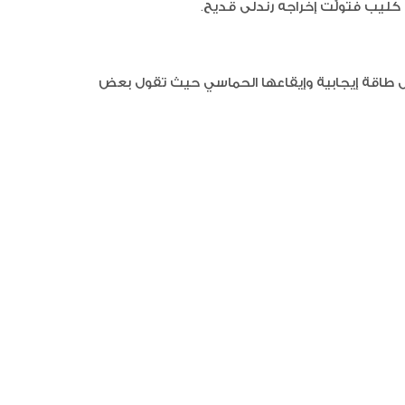
 كليب فتولّت إخراجه رندلى قديح.
ل طاقة إيجابية وإيقاعها الحماسي حيث تقول بعض
السوشي
جيلي ال
والتوت
الفريز