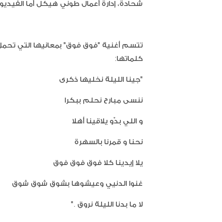
شحادة، إدارة أعمال طوني هيكل أما الفيديو
تتسم أغنية "فوق فوق" بمعانيها التي تحم
كلماتها:
"‎جينا الليلة نخليها ذكرى
ننسى مبارح نحلم ببكرا