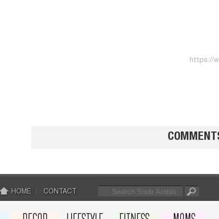
https:/
تشيز ك
بالفريز
COMMENT
HOME
CONTACT
تارب ال