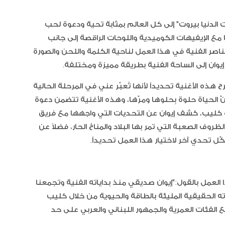
 الدنيا بيروت" إلى كل العالم بمثابة تحية ودعوة لحب
ا مع الإيفيهات الكوميدية واللوحات الراقصة إلى جانب
اصر الفنية في هذا العمل لناحية الكلمة واللحن والصورة
يوان إلى الساحة الفنية بطريقة مميزة ومختلفة.
هذه الأغنية تحديداً لأنها تُعبّر عني في المرحلة الحالية
آيس كر
كات
ّ الحياة حلوة بِحلوها ومرّها، وهذه الأغنية تتضمن دعوة
 كليب، كشف إيوان عن التحديات التي واجهها مع فريق
روف الصعبة التي تمر بها البلاد والمناخ الحار، فضلاً عن
شكّل تحدي آخر لاختيار هذا العمل تحديداً.
 العمل بالقول:"إيوان صديقي منذ بداياته الفنية وتجمعنا
ه الحقيقية المليئة بالطاقة والحيوية من خلال كليب
فئات العمرية والجمهور اللبناني والعربي على حد
غزل ال
الفانيلا