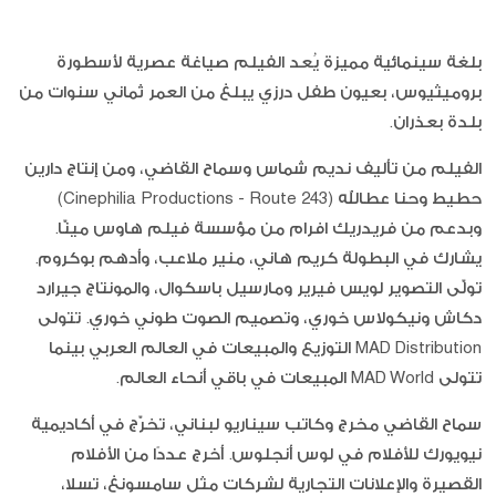
بلغة سينمائية مميزة يُعد الفيلم صياغة عصرية لأسطورة
بروميثيوس، بعيون طفل درزي يبلغ من العمر ثماني سنوات من
بلدة بعذران.
الفيلم من تأليف نديم شماس وسماح القاضي، ومن إنتاج دارين
حطيط وحنا عطالله (Cinephilia Productions - Route 243)
وبدعم من فريدريك افرام من مؤسسة فيلم هاوس مينّا.
يشارك في البطولة كريم هاني، منير ملاعب، وأدهم بوكروم.
تولّى التصوير لويس فيرير ومارسيل باسكوال، والمونتاج جيرارد
دكاش ونيكولاس خوري، وتصميم الصوت طوني خوري. تتولى
MAD Distribution التوزيع والمبيعات في العالم العربي بينما
تتولى MAD World المبيعات في باقي أنحاء العالم.
سماح القاضي مخرج وكاتب سيناريو لبناني، تخرّج في أكاديمية
نيويورك للأفلام في لوس أنجلوس. أخرج عددًا من الأفلام
القصيرة والإعلانات التجارية لشركات مثل سامسونغ، تسلا،