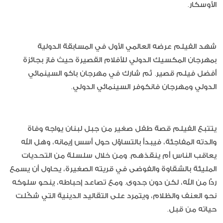
الأوسكار.
شهد الفيلم عرضه العالمي الأول في المسابقة الدولية
بمهرجان المكسيك الدولي للأفلام القصيرة حيث فاز بجائزة
أفضل فيلم قصير. ثم شارك في مهرجان باكو السينمائي
الدولي ومهرجان فانكوفر السينمائي الدولي.
يتتبع الفيلم قصة طفل صغير من جبل لبنان يواجه وفاة
والدته المفاجئة، فيبدأ بالتساؤل حول أسس إيمانه، وهل الله
يعاقب الناس أم ينقذهم. ومن خلال سلسلة من التحديات
المليئة بالشقاوة والفوضى في قريته الصغيرة، يحاول أن يسمع
ردًّا من الله، لكن دون جدوى. ومع تصاعد إحباطه، ينحو سلوكه
نحو العنف والظلام، ويتمرد على التقاليد الدينية التي شكّلت
حياته من قبل.