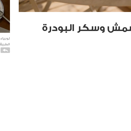
شمش وسكر البودرة
لوبياء
الطريقة
كاتو ا
الفانيل