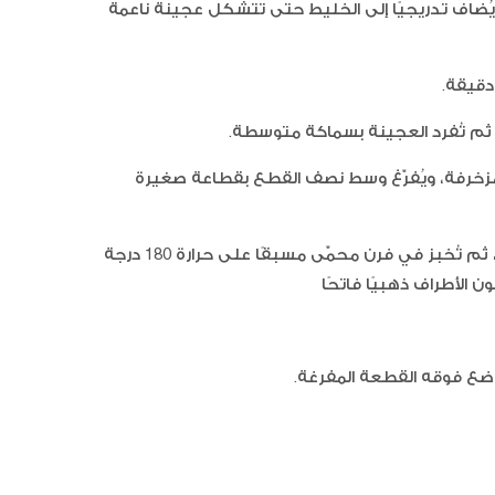
يُضاف تدريجيًا إلى الخليط حتى تتشكل عجينة ناعمة
م تُفرد العجينة بسماكة متوسطة.
مزخرفة، ويُفرّغ وسط نصف القطع بقطاعة صغيرة
آيس كر
كات
ترصع القطع في صينية مبطنة بورق الزبدة، ثم تُخبز في فرن محمّى مسبقًا على حرارة 180 درجة
ضع فوقه القطعة المفرغة.
غزل ال
الفانيلا