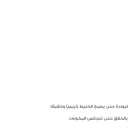
السوشي
لبودرة حتى يصبح الخليط كريميًا وخفيفًا.
جيلي ال
والتوت
ر بالخفق حتى تتجانس المكونات.
الفريز