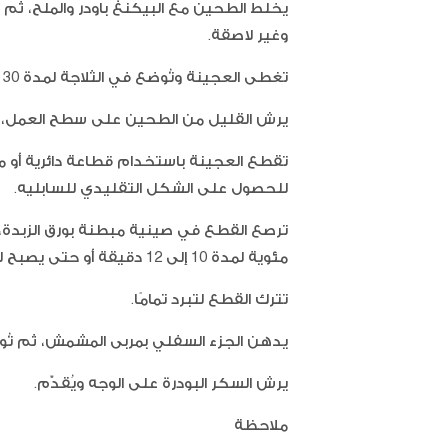
يخلط الطحين مع البيكنغ باودر والملح، ثم 
وغير لاصقة.
تغطى العجينة وتُوضع في الثلاجة لمدة 30 دقيقة.
يرش القليل من الطحين على سطح العمل، ث
تقطع العجينة باستخدام قطاعة دائرية أو 
للحصول على الشكل التقليدي للسابليه.
مئوية لمدة 10 إلى 12 دقيقة أو حتى يصبح لون الأطراف ذهبيًا فاتحًا
تترك القطع لتبرد تمامًا.
يدهن الجزء السفلي بمربى المشمش، ثم تُو
يرش السكر البودرة على الوجه ويُقدّم.
ملاحظة