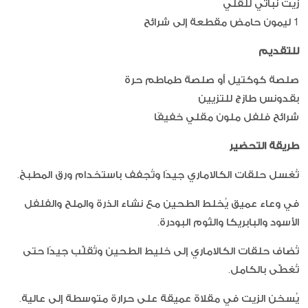
زيت نباتي للقلي
1 ليمون حامض مقطعة إلى شرائح
للتقديم
صلصة كوكتيل أو صلصة طماطم حرة
بقدونس طازج للتزيين
شرائح فلفل ملون مقلي خفيفًا
طريقة التحضير
تُغسل حلقات الكالاماري جيدًا وتُجفف باستخدام ورق المطبخ.
في وعاء عميق يُخلط الطحين مع نشاء الذرة والملح والفلفل
الأسود والبابريكا والثوم البودرة.
تُضاف حلقات الكالاماري إلى خليط الطحين وتُقلّب جيدًا حتى
تُغطّى بالكامل.
يُسخن الزيت في مقلاة عميقة على حرارة متوسطة إلى عالية.