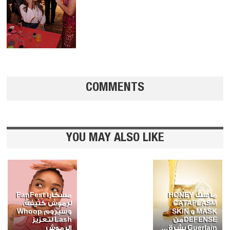
COMMENTS
YOU MAY ALSO LIKE
ماسك HONEY
مسكارا FanFest
CATAPLASM
لرموش كثيفة،
MASK و SKIN
وسيروم Whoop
DEFENSEمن
Lash لتعزيز
Guerlain بشرة…
الرموش