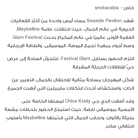
خاص - snobarabia
شهد Seaside Pavilion مساء أمس واحدة من أكثر الفعاليات
الحيوية في عالم الجمال، حيث احتفلت علامة Maybelline،
العلامة الأولى عالميًا في عالم المكياج بحدث Glam Festival
وسط أجواء مبهرة تجمع الموضة، الموسيقى، والطاقة الإيجابية.
التزم الحضور بستايل Festival Glam، لتتحوّل الساحة إلى عرض
حيّ للإطلالات الجريئة المشرقة.
شكّل المهرجان مساحة مثالية للاحتفال بالجمال، التعبير عن
الذات، واستكشاف أحدث ابتكارات مايبيلين التي أبهرت الجميع.
وقد أضفت الدي جي Chloe Kteily لمستها الخاصة على
الأمسية بموسيقى نابضة، حيث استمتع الحضور بلحظات مشعة
مليئة بالألوان، وتجارب الجمال التي قدّمتها Maybelline بأسلوبٍ
احتفالي ساحر.