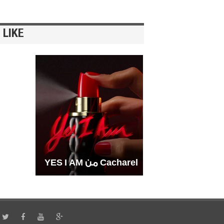
 LIKE
Cacharel من YES I AM