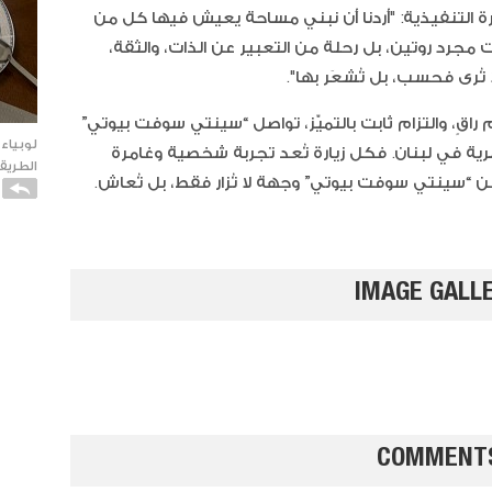
ة التنفيذية: "أردنا أن نبني مساحة يعيش فيها كل من
مجرد روتين، بل رحلة من التعبير عن الذات، والثقة،
تُرى فحسب، بل تُشعَر بها".
قٍ، والتزام ثابت بالتميّز، تواصل “سينتي سوفت بيوتي”
لوبياء
ية في لبنان. فكل زيارة تُعد تجربة شخصية وغامرة
الطريقة
من “سينتي سوفت بيوتي” وجهة لا تُزار فقط، بل تُعاش.
IMAGE GALL
كاتو ا
الفانيل
COMMENT