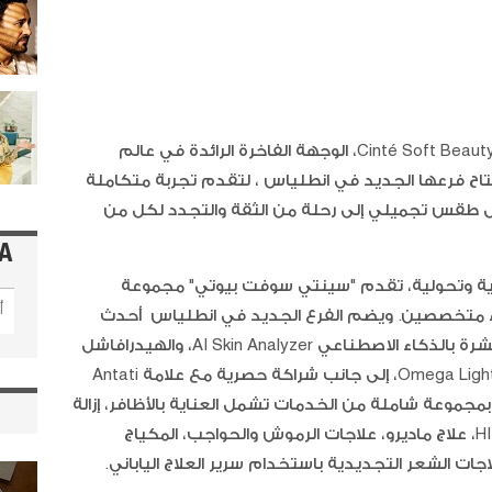
أحدث العلاجات وأناقة راقية تنتظركم في Cinté Soft Beauty، الوجهة الفاخرة الرائدة في عالم
فتتاح فرعها الجديد في انطلياس ، لتقدم تجربة متكاملة
ّل كل طقس تجميلي إلى رحلة من الثقة والتجدد لكل من
A
صية وتحولية، تقدم "سينتي سوفت بيوتي" مجموعة
اء متخصصين. ويضم الفرع الجديد في انطلياس أحدث
تقنيات العناية بالبشرة، من بينها تحليل البشرة بالذكاء الاصطناعي AI Skin Analyzer، والهيدرافاشل
Hydrafacial، وعلاج أوميغا بالضوء Omega Light Therapy، إلى جانب شراكة حصرية مع علامة Antati
ر الاستمتاع بمجموعة شاملة من الخدمات تشمل العناية بالأظافر، إزالة
الشعر بالليزر، شد الوجه والجسم بتقنية HIFU، علاج ماديرو، علاجات الرموش والحواجب، المكياج
جات الشعر التجديدية باستخدام سرير العلاج الياباني.