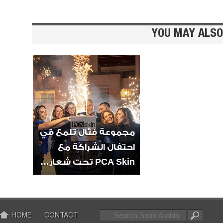
YOU MAY ALSO
السوشي
مجموعة فتّال تلمع في
احتفال الشراكة مع
PCA Skin تحت شعار…
جيلي ال
والتوت
الفريز
HOME
CONTACT