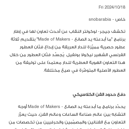
Fri 2024/10/18
خاص - snobarabia
تكشف جيجر- لوكولتر النقاب عن أحدث تعاون لها في إطار
برنامج "ما أبدعته يد الصانع - Made of Makers" بتقديم ثلاثة
عطور حصرية مميَّزة للدار العريقة من إبداع فنّان العطور
الفرنسي الشهير نيكولا بونفيل. يُجسِّد فنّان العطور من خلال
هذا التعاون الهوية العطرية للدار معتمدًا على توليفة من
العطور الأصلية المتوفّرة في صيغ مختلفة.
دفع حدود الفن الكلاسيكي
يحدّد برنامج ما أبدعته يد الصانع - Made of Makers أوجه
التشابه بين عالم صناعة الساعات وعالم الفن، حيث يعزّز
التعاون مع الفنانين والمصمّمين والحرفيين من تخصصات من