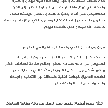
خارج صناعة الساعات، والذين يشاركون قيم الإبداع والخبرة
والدقة التي تمتاز بها الدار. يتحدى البرنامج النظرة إلى الفن
الكلاسيكي على أنه لا يتغيّر ومرتبط بالماضي، ويسلّط الضوء
بدلًا من ذلك على إعادة الابتكار المستمرة التي يمتاز بها، ويضعه
كمصدر رائد للإبداع الذي نشهده اليوم.
مزيج من الإبداع الفني والدقة المتناهية في العلوم
يستكشف إبداع هوية عطرية لدار جيجر- لوكولتر الارتباط
الطبيعي بين عالم صناعة العطور وعالم صناعة الساعات؛ فكل
منهما شكل من أشكال الفنون المعقّدة التي تتشارك في
الشعور العميق بالبراعة الفنية والموازنة بين التقاليد والابتكار
والاعتماد على الدقة والتفاصيل.
ثلاثة عطور أصلية: عندما يعبر العطر عن دقة صناعة الساعات