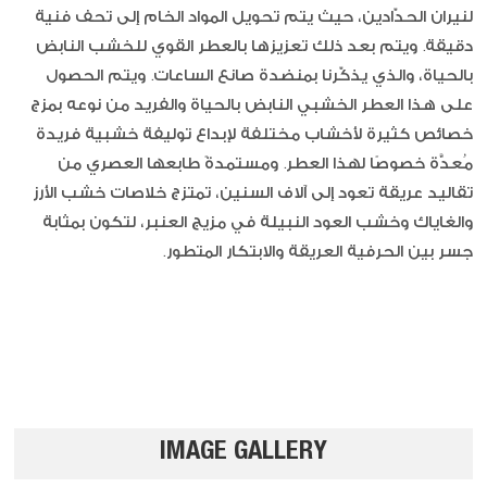
لنيران الحدّادين، حيث يتم تحويل المواد الخام إلى تحف فنية
دقيقة. ويتم بعد ذلك تعزيزها بالعطر القوي للخشب النابض
بالحياة، والذي يذكّرنا بمنضدة صانع الساعات. ويتم الحصول
على هذا العطر الخشبي النابض بالحياة والفريد من نوعه بمزج
خصائص كثيرة لأخشاب مختلفة لإبداع توليفة خشبية فريدة
مُعدَّة خصوصًا لهذا العطر. ومستمدةً طابعها العصري من
تقاليد عريقة تعود إلى آلاف السنين، تمتزج خلاصات خشب الأرز
والغاياك وخشب العود النبيلة في مزيج العنبر، لتكون بمثابة
جسر بين الحرفية العريقة والابتكار المتطور.
IMAGE GALLERY