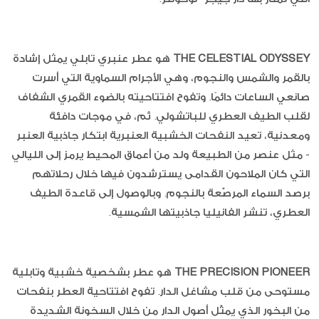
THE CELESTIAL ODYSSEY
هو عطر عنبري تابلي يمثل إشادة
بالقمر والشمس والنجوم، وهي الأجرام السماوية التي أسرت
صانعي الساعات دائمًا. وتفوح افتتاحيته بالضوء القمري الشفاف
لقلب الطيف العطري للباتشولي. ثم، في موجات دافئة
ومعدنية، تعيد النفحات الخشبية العنبرية ابتكار جاذبية العنبر
- مثل عنصر من الطبيعة ولد من أعماق المحيط يرمز إلى الليالي
التي كان الملاحون القدامى يسترشدون فيها خلال رحلاتهم
برصد السماء المرصّعة بالنجوم. وبالوصول إلى قاعدة الطيف
العطري، تنشر الفانيليا جاذبيتها الشمسية.
THE PRECISION PIONEER
هو عطر بشخصية خشبية وتابلية
مستوحى من قلب مشاغل الدار. تفوح افتتاحية العطر بنفحات
من البخور الذي يمثّل أصول الدار من خلال السخونة الشديدة