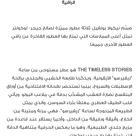
الراقية
صمَّم نيكولا بونفيل ثلاثة عطور مميَّزة لصالح جيجر- لوكولتر
تمثل أعلى الممارسات التي تمتاز بها العطور الفاخرة عن باقي
العطور الأخرى جميعًا.
THE TIMELESS STORIES
هو عطر مستوحى من ساعة
"ريفيرسو" الأيقونية، ويذكّرنا طابعه الخشبي والجلدي برائحة
الإسطبلات والسروج، بينما تستحضر نفحاته الافتتاحية من أوراق
البنفسج نضارة العشب المشذّب بدقة في ملاعب البولو. ويأتي
قلب الطيف العطري مغلفًا بثراء السوسن، والذي يمثل
الطبيعة المزدوجة لساعة "ريفيرسو"، فهي مرنة ومتينة من
الخارج، وأنيقة ورقيقة من الداخل، وأخيرًا يستقر عند قاعدة من
مزيج جلدي. الطبيعية، وهو ما يعكس الحرفية متناهية الدقة
التي تمتاز بها دار جيجر- لوكولتر.