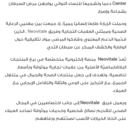
Center
دعمًا وتشجيعًا للنساء اللواتي يواجهن مرض السرطان
بشجاعة وإصرار.
وحملت الزيارة طابعًا إنسانيًا مميزًا، إذ جمعت بين مهنيي الرعاية
الصحية وممثلي العلامات التجارية وفريق Neovitale ، الذين
قدّموا الدعم المعنوي وشاركوا المرضى مواد تثقيفية حول
الوقاية والكشف المبكر عن سرطان الثدي.
تُعدّ
Neovitale
منصة إلكترونية متخصّصة في بيع المنتجات
البارافارماسيّة الأصلية من علامات تجارية موثوقة وبأسعار
تنافسية، وتهدف إلى جعل منتجات الصحة والجمال في متناول
الجميع، مع التركيز على الوعي والثقة والتفاعل الإيجابي مع
العملاء.
ويعمل فريق
Neovitale
إلى جانب اختصاصيين في المجال
الصحي لتقديم نصائح شخصية وخدمات موثوقة تساعد العملاء
على اتخاذ الخيارات الأنسب لصحّتهم ورفاههم.