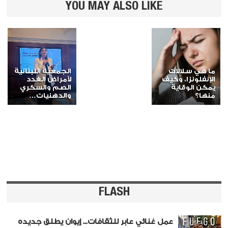
YOU MAY ALSO LIKE
ما هي سلالات
الجمعية اللبنانية
الإنفلونزا، وكيف
لأمراض الغدد
يمكن الوقاية
الصم والسكري
منها؟
والدهنيات…
FLASH
عمل غنائي عابر للثقافات... إيوان يطلق جديده