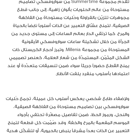
تقدّم مجموعة Summertime من سواروفسكي تصاميم
مستوحاة من عالم الحلويات بألوان زاهية، إلى جانب قطع
مجوهرات تتزيّن بالفراولة وحُليات مستوحاة من الفاكهة
الصيفية، لتمنح عشّاق التعبير عن الذات أسلوباً نابضاً بالحياة
والمرح. كما ترتقي الدار بعالم الساعات إلى مستوى جديد من
الجرأة من خلال تشكيلة ساعات سواروفسكي الأيقونية
المستوحاة من مجموعة Millenia. وتبرز أحجار الكريستال ذات
الشكل المثمّن، المستمدّة من شعار العلامة، كعنصر تصميمي
يمنح القطع حضوراً جريئاً سواء ضمن تنسيقات متعدّدة أو عند
اعتمادها بأسلوب منفرد يلفت الأنظار.
ولإضفاء طابع شخصي يعكس أسلوب كل عميلة، تجمع حُليات
سواروفسكي بين تصاميم مستوحاة من الفاكهة الصيفية،
والنحل، ورموز الحظ، ضمن تفاصيل مصغّرة تحتفي بأجواء
الموسم المفعمة بالمرح والخفة. وقد صُمّمت كل قطعة لتمنح
التعبير عن الذات بعداً مشرقاً ينبض بالحيوية، أو لتشكّل هدية