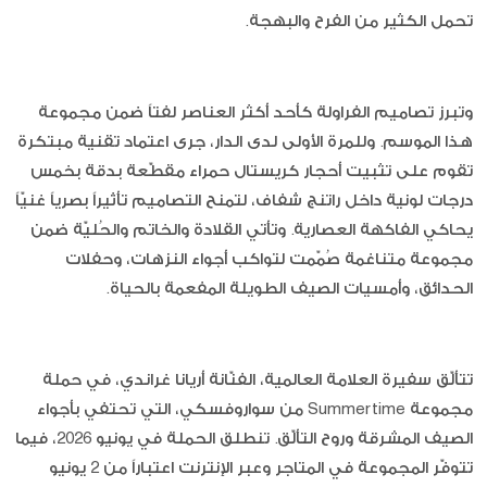
تحمل الكثير من الفرح والبهجة.
وتبرز تصاميم الفراولة كأحد أكثر العناصر لفتاً ضمن مجموعة
هذا الموسم. وللمرة الأولى لدى الدار، جرى اعتماد تقنية مبتكرة
تقوم على تثبيت أحجار كريستال حمراء مقطّعة بدقة بخمس
درجات لونية داخل راتنج شفاف، لتمنح التصاميم تأثيراً بصرياً غنيّاً
يحاكي الفاكهة العصارية. وتأتي القلادة والخاتم والحُليّة ضمن
مجموعة متناغمة صُمّمت لتواكب أجواء النزهات، وحفلات
الحدائق، وأمسيات الصيف الطويلة المفعمة بالحياة.
تتألّق سفيرة العلامة العالمية، الفنّانة أريانا غراندي، في حملة
مجموعة Summertime من سواروفسكي، التي تحتفي بأجواء
الصيف المشرقة وروح التألّق. تنطلق الحملة في يونيو 2026، فيما
تتوفّر المجموعة في المتاجر وعبر الإنترنت اعتباراً من 2 يونيو