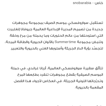
خاص - snobarabia
تستقبل سواروفسكي موسم الصيف بمجموعة مجوهرات
جديدة من تصميم المديرة الإبداعية العالمية جيوفانا إنغلبرت
التي استوحتها من عالم الحلويات وما يحمله من مرح وخفة.
وتنبض مجموعة Summertime بالألوان الحيوية والطاقة المرحة،
لتجسّد رؤية الدار الجريئة وأسلوبها الغني بالحيوية والتعبير.
تتألّق سفيرة سواروفسكي العالمية، أريانا غراندي، في حملة
الموسم الصيفية بقطع مجوهرات تنفرد بطابعها المرح
وتدرّجاتها اللونية الجريئة، في انعكاس لأجواء هذا الفصل
المفعمة بالحيوية.