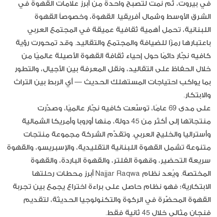
في بيروت، ثم نمت لتصبح واحدة من أبرز علامات القهوة في
الشرق الأوسط وشمال أفريقيا. القهوة، وخصوصاً القهوة
اللبنانية، تحمل أهمية ثقافية عميقة في المجتمع العربي
باعتبارها رمزًا للضيافة والمجتمع والتقاليد. وقد تمحورت رؤية
كافيه نجّار دائمًا حول إحياء ثقافة القهوة الأصيلة عالميًا من
خلال الحفاظ على التقاليد، ونقل المعرفة بين الأجيال، والتطور
بما يواكب احتياجات المستهلك الحديث — أي الربط بين التراث
والابتكار.
على مدى 69 عامًا، توسّعت كافيه نجّار عالميًا، وصدّرت
منتجاتها إلى أكثر من 45 دولة، منها أوروبا وأمريكا الشمالية
وأستراليا والخليج العربي. وتقدّم الشركة مجموعة منتجات
متنوعة تشمل القهوة اللبنانية التقليدية، والإسبريسو، والقهوة
سريعة التحضير، وقهوة الفلتر، والقهوة الباردة، والقهوة
المختصة. ويُعد نظام Najjar Raqwa أبرز محطات رحلتها
الابتكارية؛ فهو نظام حاصل على براءة اختراع يجمع بين تجربة
القهوة المحضّرة في الركوة والتكنولوجيا الحديثة، لتقديم
فنجان مثالي خلال 45 ثانية فقط.