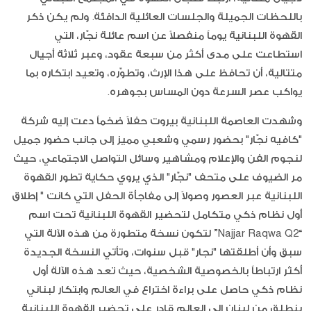
باللحظات الجميلة والجلسات العائلية الدافئة. ولم يكن ذكر
القهوة اللبنانية يوماً منفصلاً عن اسم عائلة نجّار، التي
استطاعت على مدى أكثر من سبعة عقود، وعبر ثلاثة أجيال
متتالية، أن تحافظ على هذا الإرث، وتطوّره، وتعيد ابتكاره بما
يواكب عصر السرعة دون المساس بجوهره.
وشهدت العاصمة اللبنانية بيروت حفلاً ضخماً دعت إليه شركة
"كافيه نجّار" بحضور رسمي وشعبي مميز إلى جانب حضور جميل
لنجوم الفن والإعلام ومشاهير وسائل التواصل الاجتماعي، حيث
مر الضيوف على متحف "نجّار" الذي يروي حكاية تطور القهوة
اللبنانية عبر العصور وصولاً إلى مفاجأة الحفل التي كانت " إطلاق
أول نظام ذكي متكامل لتحضير القهوة اللبنانية تحت اسم
“Najjar Raqwa Q2” لتكون نسخة متطورة من هذه الآلة التي
سبق وأن أطلقتها "نجار" قبل سنوات، وتأتي النسخة الجديدة
أكثر ارتباطاً بالخصوصية الشخصية، حيث تعد هذه الآلة أول
نظام ذكي حاصل على براءة اختراع في العالم وابتكار لبناني
ينطلق من لبنان الى العالم قادر على تحضير القهوة اللبنانية