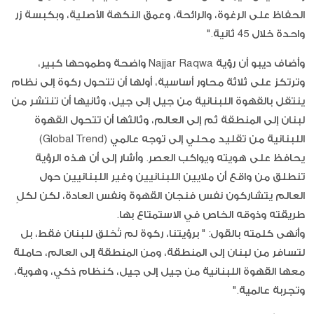
الحفاظ على الرغوة، والرائحة، وعمق النكهة الأصلية، وبكبسة زر
واحدة خلال 45 ثانية."
وأضاف ديبو أن رؤية Najjar Raqwa واضحة وطموحها كبير،
وترتكز على ثلاثة محاور أساسية، أولها أن تتحول ركوة إلى نظام
ينتقل بالقهوة اللبنانية من جيل إلى جيل، وثانيها أن تنتشر من
لبنان إلى المنطقة ثم إلى العالم، وثالثها أن تتحول القهوة
اللبنانية من تقليد محلي إلى توجه عالمي (Global Trend)
يحافظ على هويته ويواكب العصر. وأشار إلى أن هذه الرؤية
تنطلق من واقع أن ملايين اللبنانيين وغير اللبنانيين حول
العالم يتشاركون نفس فنجان القهوة ونفس العادة، لكن لكلٍ
طريقته وذوقه الخاص في الاستمتاع بها.
وأنهى كلمته بالقول: " برؤيتنا، ركوة لم تُخلق للبنان فقط، بل
لتسافر من لبنان إلى المنطقة، ومن المنطقة إلى العالم، حاملة
معها القهوة اللبنانية من جيل إلى جيل، كنظام ذكي، وهوية،
وتجربة عالمية."