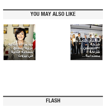
YOU MAY ALSO LIKE
مجموعة غراي
ماكنزي ريتايل و
شركة
مؤتمر "أنا لبنانية
IPTتطلقان
عربية" ينطلق
شراكة
بنسخته الثانية
مستدامة…
في بيروت
FLASH