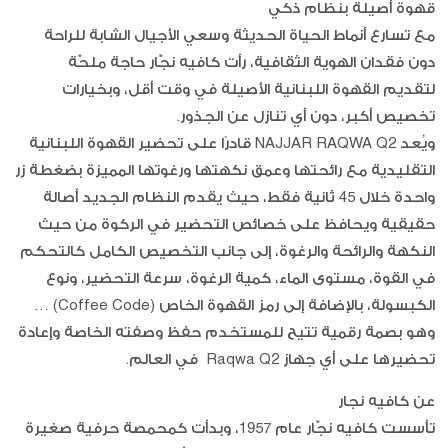
قهوة أصيلة بنظام ذكي
مع تسارع أنماط الحياة الحديثة وسعي الأجيال الشابة للراحة
دون فقدان الهوية الثقافية، رأت كافيه نجّار حاجة ملحّة
لتقديم القهوة اللبنانية الأصيلة في وقت أقل، وبخيارات
تخصيص أكبر، دون أي تنازل عن الجذور.
ويُعد NAJJAR RAQWA Q2 قادرًا على تحضير القهوة اللبنانية
التقليدية مع رائحتها وعمق نكهتها ورغوتها المميزة بضغطة زر
واحدة خلال 45 ثانية فقط، حيث يقدم النظام الجديد أصالة
حقيقية ويحافظ على خصائص التحضير في الركوة من حيث
النكهة والرائحة والرغوة، إلى جانب التخصيص الكامل كالتحكم
في القوة، مستوى الماء، كمية الرغوة، سرعة التحضير، ونوع
الكبسولة، بالإضافة إلى رمز القهوة الخاص (Coffee Code) …
وهو بصمة رقمية تتيح للمستخدم حفظ وصفته الخاصة وإعادة
تحضيرها على أي جهاز Raqwa Q2 في العالم.
عن كافيه نجار
تأسست كافيه نجّار عام 1957، وبدأت كمحمصة حرفية صغيرة