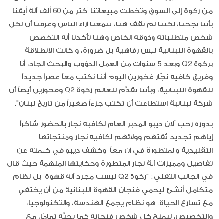
من ركوة إلى السوق وتخطت مبيعاتنا أكتر من 60 ألف آلة أيقنا
بأننا نجحنا، لكننا لم نقف هنا، سمعنا آراء الناس وعرفنا أن لكل
شخص متطلباته وذوقه الخاص وهنا تأكدنا أنه التخصص
بالقهوة اللبنانية ليس رفاهية بل ضرورة، و كانت الانطلاقة
بركوة Q2 وبعد 5 سنوات من العمل الدؤوب والبحث الجاد، أنا
وفريق كافيه نجّار فخورين اليوم أننا نكتب معاً عصراً جديداً
للقهوة اللبنانية، وبأننا نقدّم للعالم ركوة Q2 وفخورين أيضاً أن
شركة لبنانية استطاعت أن تكتب جزءاً صغيراً من تاريخ لبنان".
بدوره رحب آلان ديبو المدير العام لكافيه نجار بالحضور شاكراً
إياهم تجديد ثقتهم وولائهم لكافيه نجار ومنتجاتها
التقليدية والمتطورة في آن معاً، وكشف ديبو في كلمته عن
تفاصيل ومميزات آلة نجار المتطورة وحكايتها الملهمة حيث قال
في الجانب التقني : "ركوة Q2 ليست مجرد آلة قهوة، بل نظام
متكامل أُنشئ ليحمي فنجان القهوة اللبنانية من أن يختفي
مع تسارع الحياة. هو نظام يجمع الهندسة، والتكنولوجيا،
والتخصيص، ليمنح كل شخص فنجانه كما يحبّه تمامًا، مع