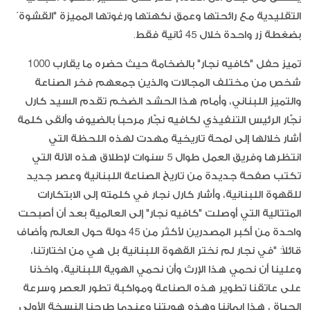
التقليدية مع رائحتها وعمق نكهتها ورغوتها المميزة "القشوة´
بضغطة زر واحدة خلال 45 ثانية فقط.
تميز حفل "كافيه نجار" بالضخامة حيث حضره ما يقارب 1000
شخص من مختلف المجالات والذين جمعهم فخر الصناعة
والتميز اللبناني، وأمام هذا الحشد الضخم تقدم السيد كارل
نجّار الرئيس التنفيذي لكافيه نجّار مرحباً بالضيوف وألقى كلمة
أشار خلالها إلى لمحة تاريخية مهدت لهذه اللحظة التي
انتظرها وفريق العمل طوال 5 سنوات لإطلاق هذه الآلة التي
تكتب صفحة جديدة من تاريخ الصناعة اللبنانية وعصر جديد
للقهوة اللبنانية، وأشار كارل نجار في كلمته إلى الابتكارات
المتتالية التي أوصلت "كافيه نجار" إلى العالمية بعد أن أصبحت
واحدة من أكبر المصدرين لأكثر من 45 دولة حول العالم وأضاف
قائلاً: "في نجار لم نختر القهوة اللبنانية بل هي من اختارتنا،
وعلينا أن نحمي هذا الإرث وأن نحمي الهوية اللبنانية، واخذنا
على عاتقنا تطوير هذه الصناعة ومواكبة تطور العصر وسرعة
الحياة ، هذا إيماننا وهذه هويتنا وعندما طرحنا النسخة الأولى