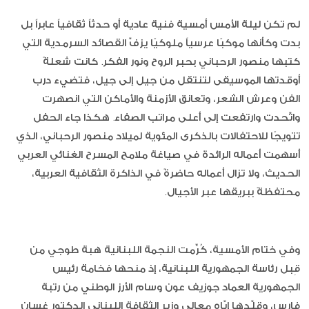
لم تكن ليلة الأمس أمسية فنية عادية أو حدثاً ثقافياً عابراً بل
بدت وكأنها موكبًا عرسياً ملوكيًا يزفّ القصائد السرمدية التي
كتبها منصور الرحباني بحبر الروح ونور الفكر. كانت شعلةً
أوقدتها الموسيقى لتنتقل من جيل إلى جيل، فتضيء درب
الفن وعرش الشعر، وتعانق الأزمنة والأماكن التي انصهرت
واتّحدت وارتفعت إلى أعلى مراتب الصفاء. هكذا جاء الحفل
تتويجًا للاحتفالات بالذكرى المئوية لميلاد منصور الرحباني، الذي
أسهمت أعماله الرائدة في صياغة ملامح المسرح الغنائي العربي
الحديث، ولا تزال أعماله حاضرةً في الذاكرة الثقافية العربية،
محتفظةً ببريقها عبر الأجيال.
وفي ختام الأمسية، كُرِّمت النجمة اللبنانية هبة طوجي من
قِبل رئاسة الجمهورية اللبنانية، إذ منحها فخامة رئيس
الجمهورية العماد جوزيف عون وسام الأرز الوطني من رتبة
فارس، وقلّدها إيّاه معالي وزير الثقافة اللبناني الدكتور غسان