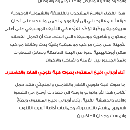
والوجود والغُربة والأرض والحب والمرأة والأوطان...
هذا الفضاء الواسع المشحون بالفلسفة والشمولية الوجودية
حوّله أسامة الرحباني إلى أوراتوريو ملحمي ونسجه على ألحان
سيمفونية مركّبة تؤكّد تفرّده في التأليف الموسيقي على أعلى
مستوى وشاعرية موسيقاه التي استطاعت أن تحمل القصائد
الثمينة على متن مراكب موسيقية بهيّة بدت وكأنها مواكب
سفنٍ أبوكاليبتية تغور في البحار العاصفة وتعانق السماوات
وتمدّ الجسور بين الأزمنة والأماكن والأكوان.
أداء أوبرالي رفيع المستوى بصوت هبة طوجي الهادر والهامس..
أما صوت هبة طوجي الهادِر والهامِس والمتجلّي فقد حمل
أنفاس هذا الأورواتوريو وروحه الى فضاءات أوسع من الشعور
والأداء والدهشة الفنية، بأداء أوبرالي رفيع المستوى وبضَخٍّ
شعوري مشبع بالتعبيرية، وجماليات أدائية أسرت القلوب
ولامست وجدان الحاضرين.