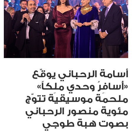
أسامة الرحباني يوقّع
«أُسافِرُ وحدي ملِكاً»
ملحمة موسيقية تتوّج
مئوية منصور الرحباني
بصوت هبة طوجي