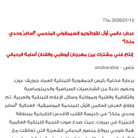
Thu 2026/01/15
عرض عالمي أوّل للأوراتوريو السيمفوني الملحمي "أُسافِرُ وحدي
ملِكاً"
إنتاج فني مشترك بين مهرجان أبوظبي والفنان أسامة الرحباني
خاص - snobarabia
برعاية فخامة رئيس الجمهورية اللبنانية العماد جوزيف عون،
وحضور نخبة من الشخصيات السياسية والديبلوماسية
والثقافية والفنية وبمواكبة وسائل الإعلام اللبنانية والعربية، تم
إطلاق العرض العالمي الأوّل للملحمة الموسيقية- الغنائية "أسافر
وحدي ملكاً" في كنيسة القلب الأقدس التاريخية بمنطقة
الجمّيزة في بيروت، حيث صدح صوت النجمة اللبنانية-العالمية
هبة طوجي بروائع منصور الرحباني الشعرية التي تعانقت مع