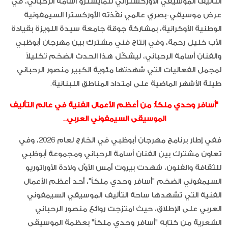
التأليف الموسيقي الأوركسترالي للمايسترو أسامة الرحباني، في
عرض موسيقي-بصري عالمي نفّذته الأوركسترا السيمفونية
الوطنية الأوكرانية، بمشاركة جوقة جامعة سيدة اللويزة بقيادة
الأب خليل رحمة، وفي إنتاج فني مشترك بين مهرجان أبوظبي
والفنان أسامة الرحباني، ليشكّل هذا الحدث الضخم تكليلاً
لمجمل الفعاليات التي شهدتها مئوية الكبير منصور الرحباني
طيلة الأشهر الماضية على امتداد المناطق اللبنانية.
"أسافر وحدي ملكاً: من أعظم الأعمال الفنية في عالم التأليف
الموسيقى السيمفوني العربي..
ففي إطار برنامج مهرجان أبوظبي في الخارج لعام 2026، وفي
تعاون مشترك بين الفنان أسامة الرحباني ومجموعة أبوظبي
للثقافة والفنون، شهدت بيروت أمس الأوّل ولادة الأوراتوريو
السيمفوني الضخم "أسافر وحدي ملكاً"، أحد أعظم الأعمال
الفنية التي تشهدها ساحة التأليف الموسيقي السيمفوني
العربي على الإطلاق، حيث امتزجت روائع منصور الرحباني
الشعرية من كتابه "أسافر وحدي ملكاً" بعظمة الموسيقى