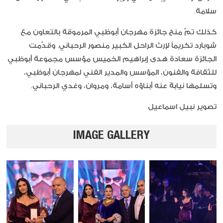
سلامة.
كذلك تمّ منح جائزة مهرجان أبوظبي المرموقة بالتعاون مع
شوبارد تكريماً لإرث الراحل الكبير منصور الرحباني. وقدّمت
الجائزة سعادة هدى إبراهيم الخميس مؤسس مجموعة أبوظبي
للثقافة والفنون، المؤسس والمدير الفني لمهرجان أبوظبي،
وتسلمها نيابةً عنه أبناؤه أسامة، ومروان، وغدي الرحباني.
تصوير نبيل اسماعيل
IMAGE GALLERY