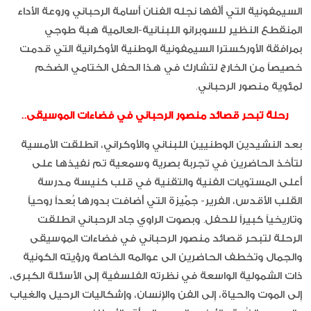
السيمفونية التي ألّفها نجله الفنان أسامة الرحباني وروعة الأداء
المنقطع النظير للسوبرانو اللبنانية-العالمية هبة طوجي
بمرافقة الأوركسترا السيمفونية الوطنية الأوكرانية التي قدمت
خصيصاً من الخارج لتشارك في هذا الحفل الختامي الضخم
لمئوية منصور الرحباني.
رحلة تبحر قصائد منصور الرحباني في فضاءات الموسيقى..
بعد النشيدين الوطنيين اللبناني والأوكراني، انطلقت الأمسية
لتأخذ الحاضرين في تجربة بصرية وسمعية تم نفيذها على
أعلى المستويات الفنية والتقنية في قلب كنيسة مدرسة
القلب الأقدس، الفرير- جمّيزة التي أضافت بدورها بُعداً روحياً
وتاريخياً كبيراً للحفل. وبصوت الراوي جاد الرحباني انطلقت
الرحلة لتبحر قصائد منصور الرحباني في فضاءات الموسيقى
والجمال وتخطف الحاضرين الى عوالمه الخاصة ورؤيته الكونية
ذات الشمولية الواسعة في نظرته الفلسفية إِلى الأَسئلة الكبرى،
إِلى الموت والحياة، إِلى الفن والإِنسان، وإشكاليات الرحيل والغياب