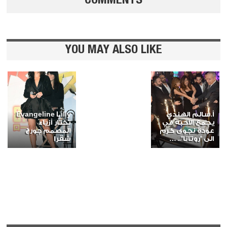
COMMENTS
YOU MAY ALSO LIKE
أ.سالم الهندي
Evangeline Lilly
يجمع الأحبة في
تختار أزياء
عودة نجوى كرم
المصمم جورج
الى "روتانا".. …
شقرا