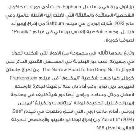
برز لأول مرة في مسلسل Euphoria، حيث أدى دور نيت جاكوبز،
الشخصية المعقدة والمقلقة التي لفتت إليه الأنظار عالميًا. وفي
عام 2023، شارك إلوردي في فيلم Saltburn من إخراج إيميرالد
فينيل، وجسد شخصية إلفيس بريسلي في فيلم "Priscilla"
لصوفيا كوبولا.
وتابع بعدها تألقه في مجموعة من الأدوار التي شكلت تحوّلاً
في مسيرته. لعب دور البطولة في المسلسل القصير الحائز على
الجوائز The Narrow Road to the Deep North من إخراج جاستن
كورزل. كما جسد شخصية "المخلوق" في فيلم Frankenstein
لغييرمو ديل تورو، وهو أداء نال عنه ترشيحًا لجائزة الأوسكار
لأفضل ممثل مساعد. ويؤدي أيضًا دور هيثكليف في معالجة
إيميرالد فينيل الجديدة لرواية "مرتفعات ويذرينغ" لإميلي
برونتي، أمام مارغو روبي، التي سبق وظهرت في فيلم "See
You at 5" (2024) من إخراج لوكا غوادانيينو والمخصص للحملة
العالمية لعطر N°5.