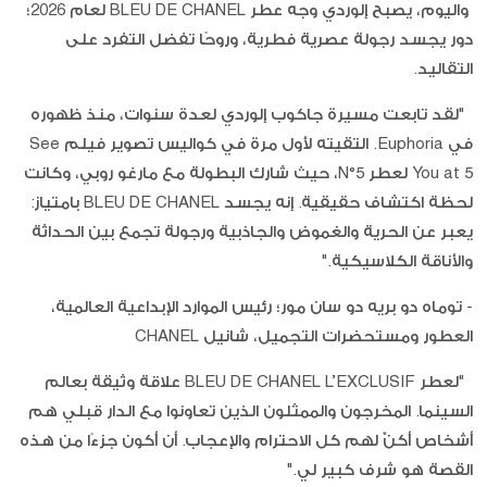
واليوم، يصبح إلوردي وجه عطر BLEU DE CHANEL لعام 2026؛
دور يجسد رجولة عصرية فطرية، وروحًا تفضل التفرد على
التقاليد.
"لقد تابعت مسيرة جاكوب إلوردي لعدة سنوات، منذ ظهوره
في Euphoria. التقيته لأول مرة في كواليس تصوير فيلم See
You at 5 لعطر N°5، حيث شارك البطولة مع مارغو روبي، وكانت
لحظة اكتشاف حقيقية. إنه يجسد BLEU DE CHANEL بامتياز:
يعبر عن الحرية والغموض والجاذبية ورجولة تجمع بين الحداثة
والأناقة الكلاسيكية."
- توماه دو بريه دو سان مور؛ رئيس الموارد الإبداعية العالمية،
العطور ومستحضرات التجميل، شانيل CHANEL
"لعطر BLEU DE CHANEL L’EXCLUSIF علاقة وثيقة بعالم
السينما. المخرجون والممثلون الذين تعاونوا مع الدار قبلي هم
أشخاص أكنّ لهم كل الاحترام والإعجاب. أن أكون جزءًا من هذه
القصة هو شرف كبير لي."