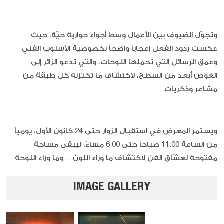
وتجوّل الضيوف بين الأعمال وسط أجواء حوارية حيّة، حيث
عكست ردود الفعل إعجاباً واضحاً بخصوصية الأسلوب الفني
وعمق الرسائل التي تحملها اللوحات، والتي تدعو الزائر إلى
الغوص أبعد من السطح، لاكتشاف ما تختزنه كل طبقة من
مشاعر وذكريات.
ويستمر المعرض في استقبال الزوار حتى 24 كانون الأول، يومياً
من الساعة 11:00 صباحاً حتى 6:00 مساءً، ليبقى مساحة
مفتوحة لعشّاق الفن لاكتشاف ما وراء اللون… وما وراء اللوحة.
IMAGE GALLERY