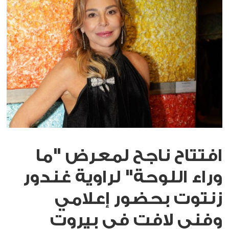
افتتاح ناجح لمعرض "ما
وراء اللوحة" لراوية غندور
زنتوت بحضور إعلامي
وفني لافت في بيروت