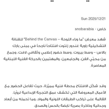
Sun 2025/12/21
خاص - snobarabia
شهد معرض "ما وراء اللوحة – Behind the Canvas" للفنانة
التشكيلية راوية غندور زنتوت افتتاحاً ناجحاً في مبنى بارك
بالاس – وسط بيروت، وسط حضور إعلامي وثقافي لافت، وجمع
من محبّي الفن، والجامعين، والمهتمين بالحركة الفنية اللبنانية
المعاصرة.
وقد شكّل الافتتاح محطة فنية مميّزة، حيث تفاعل الحضور مع
الأعمال المعروضة التي تكشف عمق التجربة الإبداعية لروّيا،
القائمة على تراكب الطبقات اللونية والمواد، وما تحمله من أبعاد
وجدانية وذاكرة بصرية نابضة بالحسّ والصدق.