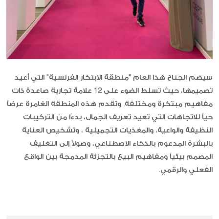
سيضم الجناح هذا العام "منطقة الابتكار الفرنسية" التي أعيد
تصميمها، حيث تسلط الضوء على 12 علامة تجارية صاعدة ذات
مفاهيم مبتكرة ومختلفة. وتقدم هذه المنطقة الغامرة عرضاً
حياً للاتجاهات التي تعيد تعريف الجمال، بدءًا من التركيبات
النظيفة والواعية، والمغذيات التجميلية ، وتشخيص العناية
بالبشرة المدعوم بالذكاء الاصطناعي، وصولاً إلى التغليف
المصمم بيئياً ومفاهيم البيع بالتجزئة المدمجة بين الواقع
الفعلي والرقمي.