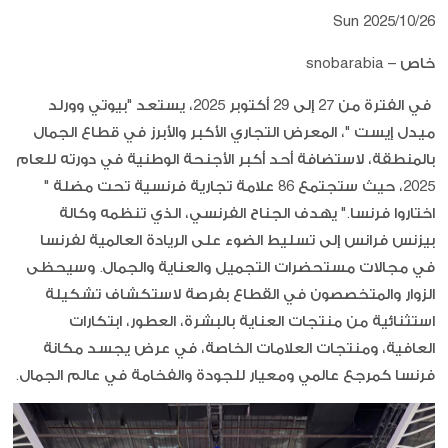
Sun 2025/10/26
خاص – snobarabia
في الفترة من 27 إلى 29 أكتوبر 2025، يستعد "بيوتي وورلد
ميدل إيست "، المعرض التجاري الأكبر والأبرز في قطاع الجمال
بالمنطقة، لاستضافة أحد أكبر الأجنحة الوطنية في دورته للعام
2025، حيث ستجتمع 86 علامة تجارية فرنسية تحت مضلة "
اختاروا فرنسا." يهدف الجناح الفرنسي، الذي تنظمه وكالة
بيزنس فرانس إلى تسليط الضوء على الريادة العالمية لفرنسا
في مجالات مستحضرات التجميل والعناية والجمال. وسيحظى
الزوار والمتخصصون في القطاع بفرصة لاستكشاف تشكيلة
استثنائية من منتجات العناية بالبشرة، العطور، ابتكارات
العافية، ومنتجات العلامات الخاصة، في عرض يجسد مكانة
فرنسا كمرجع عالمي ومعيار للجودة والفخامة في عالم الجمال.