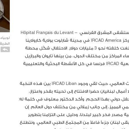
شارك رئيس IRCAD Liban والمدير العام لـ مستشفى المشرق الفرنسي – Hôpital Français du Levant
لوبياء
الدكتور أنطوان معلوف، في حفل تدشين مركز IRCAD America في مدينة شارلوت بولاية كارولاينا
الطريقة
الشمالية، وهو صرح طبي وتعليمي متطور بلغت كلفته نحو 3 مليارات دولار. الاحتفال شكّل محطة
لمية، إذ جمع رؤساء المراكز من مختلف الدول، من بينها تايوان والبرازيل
وفرنسا، وتم خلاله توقيع ميثاق يكرّس مرجعية IRCAD فرنسا في كل الأنشطة البحثية والتعليمية
وقد حضر معلوف ممثلاً لبنان في هذا الحدث العالمي، حيث لقي وجود IRCAD Liban بين هذه النخبة
عمال لبنانيان حضرا الافتتاح إلى تحيته بفخر واعتزاز،
ل دولي بهذا الحجم. وأكد الدكتور معلوف في كلمة له:
كاتو ا
مي المميز، إلى جانب زملائي من مختلف دول العالم. إن
الفانيل
شبكة الدولية مصدر فخر كبير لبلدنا، ودليل على التزامنا بتطوير
يبقى لبنان جزءاً فاعلاً من المجتمع الطبي العالمي. ونتطلع