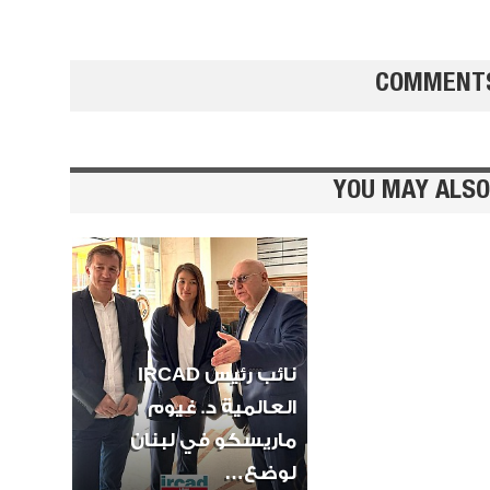
COMMENT
YOU MAY ALSO
آيس كر
كات
نائب رئيس IRCAD
العالمية د. غيوم
ماريسكو في لبنان
غزل ال
لوضع…
الفانيلا