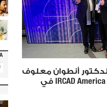
A
س IRCAD Liban الدكتور أنطوان معلوف
يشارك في تدشين IRCAD America في