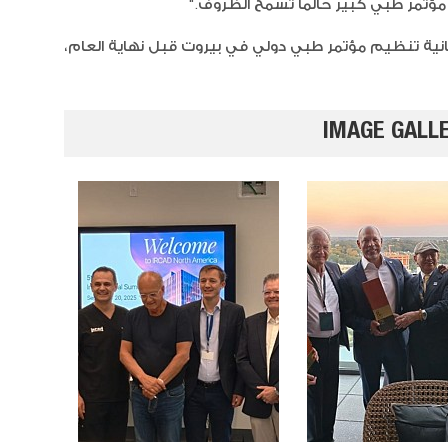
 مؤتمر طبي كبير حالما تسمح الظروف."
كانية تنظيم مؤتمر طبي دولي في بيروت قبل نهاية العام،
IMAGE GALL
السوشي
جيلي ال
والتوت
الفريز