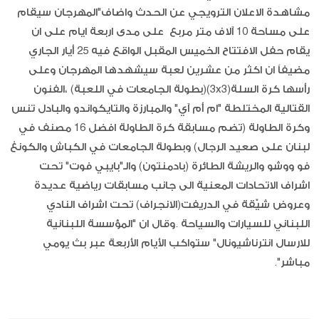
مشاهدة الاعلان الترويجي عن الحدث واضاف"المهرجان سيقام
على مساحة 10 آلاف متر مربع على مدى اربعة ايام على ان
يقام حفل الافتتاح الخميس المقبل الواقع فيه 25 أيار الجاري
مضيفاً ان اكثر من عشرين لعبة سيشهدها المهرجان وعلى
رأسها كرة السلة(3x3)(بطولة الجامعات في اللعبة) ،الفنون
القتالية المختلطة "ام أم آي" والمبارزة والتايكواندو والبادل تنس
وكرة الطاولة (تضم مسابقة كرة الطاولة افضل 16 مصنف في
لبنان على صعيد الرجال) وبطولة الجامعات في الكباش والكونغ
فو ووشو والريشة الطائرة (بادمنتون) والـ"بايبي فوت" تحت
اشراف الاتحادات المعنية الى جانب مسابقات رياضية عديدة
وعروض شيّقة في الدريفت(الانجراف) تحت اشراف النادي
اللبناني للسيارات والسياحة .وقال ان "المؤسسة اللبنانية
للارسال انترناشيونال" ستواكب الأيام الأربعة عبر بث يومي
مباشر".