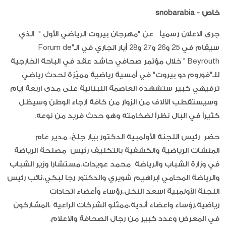
خاص -
snobarabia
جرى الاعلان رسمياً عن "مهرجان بيروت الرياضي الأول " الذي
سيقام في 25 و26 و27 و28 أيار الجاري في الـ"Forum de
Beyrouth " خلال مؤتمر صحافي حاشد عقد في الباحة الخارجية
للـ"فوروم دو بيروت" في أمسية رياضية مميّزة لحدث رياضي
ترفيهي كبير ستشهده العاصمة اللبنانية على مدى اربعة ايام
وسيستقطب الآلاف من الزوار من كافة ارجاء الوطن وسيظل
كثيراً في البال نظراً لضخامته وهو حدث فريد من نوعه.
حضر رئيس اللجنة الأولمبية الدكتور بيار جلخ، مدير عام
المنشآت الرياضية والكشفية بالتكليف رئيس مصلحة الرياضة
في وزارة الشباب والرياضة محمد عويدات،مستشارا وزير الشباب
والرياضة المحامي ابراهيم شويري والدكتور رجا لبكي،نائب رئيس
اللجنة الأولمبية اسعد النخل،رؤساء وأعضاء اتحادات
رياضية،رؤساء واعضاء أندية،ممثلو الشركات الراعية ،المشاركون
في المعرض وعدد كبير من رجال الصحافة والاعلام.