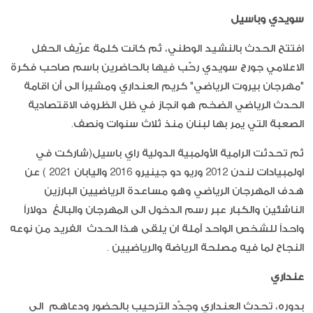
سويدي وباسيل
افتتح الحدث بالنشيد الوطني، ثم كانت كلمة عرّيف الحفل
الاعلامي جورج سويدي رحّب فيها بالحاضرين باسم صاحب فكرة
"مهرجان بيروت الرياضي" كريم العنداري ومشيراً الى أن اقامة
الحدث الرياضي الضخم هو انجاز في ظل الظروف الاقتصادية
الصعبة التي يمر بها لبنان منذ ثلاث سنوات ونصف.
ثم تحدثت الرامية الأولمبية الدولية راي باسيل(شاركت في
اولمبيادات لندن 2012 وريو دو جينيرو 2016 واليابان 2021 ) عن
هدف المهرجان الرياضي وهو مساعدة الرياضيين البارزين
الناشئين والكبار عبر رسم الدخول الى المهرجان والبالغ دولاراً
واحداً للشخص الواحد آملة ان يلقى هذا الحدث الفريد من نوعه
النجاح لما فيه مصلحة الرياضة والرياضيين .
عنداري
بدوره، تحدث العنداري وجدّد الترحيب بالحضور ودعاهم الى