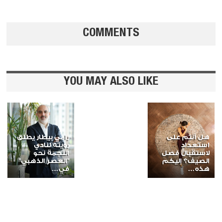
COMMENTS
YOU MAY ALSO LIKE
هل أنتم على
رامي بيطار يطلق
استعداد
رؤيته لنادي
لاستقبال فصل
النجمة نحو
الصيف؟ إليكم
"العصر الذهبي"
هذه…
في…