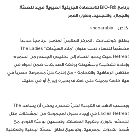
برنامج ®BIO-R للاستعادة الجزيئية الحيوية فريد للصحّة،
والجمال، والتجديد، وطول العمر
خاص - snobarabia
يطلق كوشناخت ، المركز العلاجيّ المتميز، برنامجاً جديداً
مخصّصاً للنساء تحت عنوان "ملاذ السيّدات" The Ladies
Retreat حيث يدعو النساء إلى تخليص الجسم من السموم
وإعادة تشكيله وتنشيطه برفقة الصديقات ضمن أجواء في
منتهى الرفاهية والفخامة - مع إقامة كلّ مجموعة حصرياً في
فيلا خاصة جميلة على ضفاف بحيرة زيورخ أو في جنيف.
وبحسب الأهداف الفردية لكلّ شخص، يمكن أن يساعد The
Ladies Retreat في إيجاد حلول لمجموعة من المشكلات مثل
التحكّم بالوزن، وتقوية العضلات، وتحسين نوعيّة النوم، مع
شحذ القدرات المعرفية، وتوسيع نطاق الصحّة البدنية والعقلية