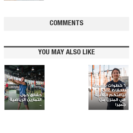
COMMENTS
YOU MAY ALSO LIKE
6 خطوات بسيطة
للحفاظ على
لياقتكم البدنية
حقائق حول
في المنزل من
التمارين الرياضية
جميرا
..