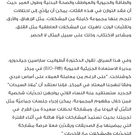
والطاقة والحيوية والعواطف والصحة البدنية وطول العمر. حيث
أن فقد التوازن في هذه الفئات، يمكن أن يؤدّي إلى اختلالات
تنجم عنها مجموعة كاملة من المشكلات، مثل الإرهاق، والأرق،
وتقلّبات الوزن، ناهيك عن المشكلات العاطفية مثل القلق،
ومشاعر الاكتئاب، وذلك على سبيل المثال لا الحصر.
وفي هذا السياق، تقول الدكتورة أنطوانيت ساراسين جياندوزو،
مديرة الاستعادة الجزيئية الحيوية (®BIO-R) في مركز
كوشناخت، "على الرغم من معاملة العملاء على أساس فردي
وفقاً لنهجنا المعتاد في المركز، فإننا نعتقد أن "ملاذ السيدات"
الجديد ستستفيد منه النساء اللاتي يواجهن تحدّيات شخصية.
فمن خلال مفهوم المجموعة، يمكن إجراء جلسات جماعيّة مثل
التأمّل أو اليوغا مع، ومشاركة لحظات سعيدة من الفرح. في
تجربتنا، بحيث تستمدّ المشاركات قوّة هائلة في أثناء الفترة
التي يمضينها مع الصديقات ويقدّرن فعلاً فرصة مشاركة
التحدّيات والمشكلات مع الأخريات."