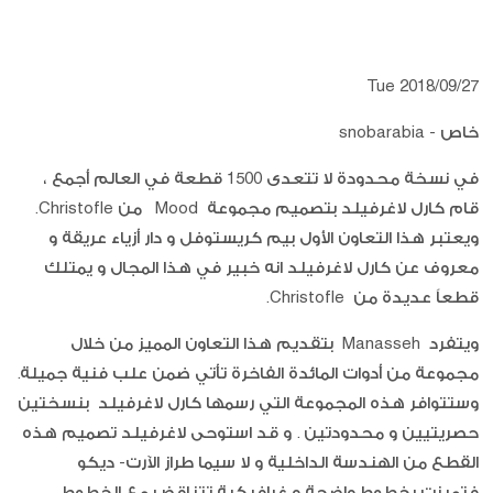
Tue 2018/09/27
خاص - snobarabia
في نسخة محدودة لا تتعدى 1500 قطعة في العالم أجمع ،
قام كارل لاغرفيلد بتصميم مجموعة Mood من Christofle.
ويعتبر هذا التعاون الأول بيم كريستوفل و دار أزياء عريقة و
معروف عن كارل لاغرفيلد انه خبير في هذا المجال و يمتلك
قطعاً عديدة من Christofle.
ويتفرد Manasseh بتقديم هذا التعاون المميز من خلال
مجموعة من أدوات المائدة الفاخرة تأتي ضمن علب فنية جميلة.
وستتوافر هذه المجموعة التي رسمها كارل لاغرفيلد بنسختين
حصريتيين و محدودتين . و قد استوحى لاغرفيلد تصميم هذه
القطع من الهندسة الداخلية و لا سيما طراز الآرت- ديكو
فتميزت بخطوط واضحة و غرافيكية تتناقض مع الخطوط