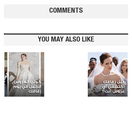
COMMENTS
YOU MAY ALSO LIKE
قبل زفافك
كوني العروس
اكتشفي أي
الأجمل في يوم
عروس أنت؟
زفافك