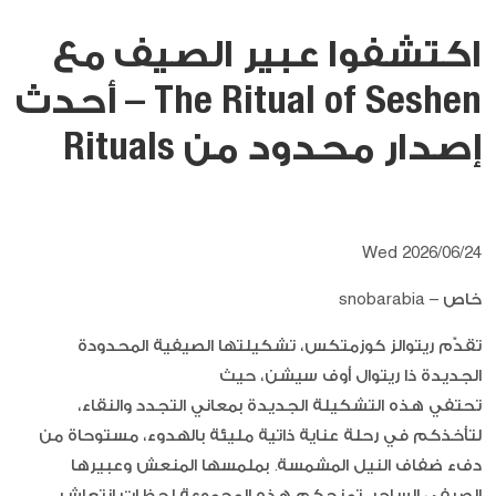
اكتشفوا عبير الصيف مع
The Ritual of Seshen – أحدث
إصدار محدود من Rituals
Wed 2026/06/24
خاص – snobarabia
تقدّم ريتوالز كوزمتكس، تشكيلتها الصيفية المحدودة
الجديدة ذا ريتوال أوف سيشن، حيث
تحتفي هذه التشكيلة الجديدة بمعاني التجدد والنقاء،
لتأخذكم في رحلة عناية ذاتية مليئة بالهدوء، مستوحاة من
دفء ضفاف النيل المشمسة. بملمسها المنعش وعبيرها
الصيفي الساحر، تمنحكم هذه المجموعة لحظات انتعاش