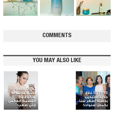
COMMENTS
YOU MAY ALSO LIKE
لوريال باريس
SOTHYS علاج
تطلق مجموعة
جديد ستبدين
ماكياج مع
بفضله أصغر سناً
المصمم العالمي
بخمس سنوات!
إيلي صعب