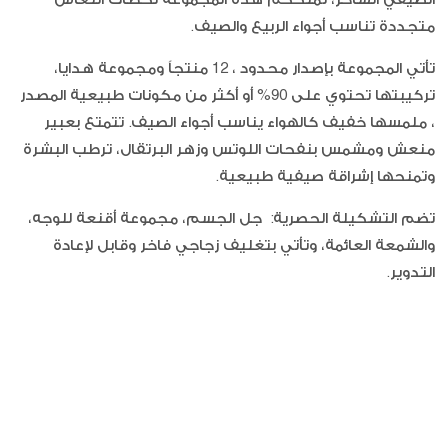
متجددة تناسب أجواء الربيع والصيف.
تأتي المجموعة بإصدار محدود ، 12 منتجاً ومجموعة هدايا،
تركيبتها تحتوي على 90% أو أكثر من مكونات طبيعية المصدر
، ملمسها خفيف كالهواء يناسب أجواء الصيف. تتمتع بعبير
منعش ومشمس بنفحات اللوتس وزهر البرتقال، ترطب البشرة
وتمنحها إشراقة صيفية طبيعية.
تضم التشكيلة الحصرية: جل الجسم، مجموعة أقنعة للوجه،
والشمعة العائمة، وتأتي بتغليف زجاجي فاخر وقابل لإعادة
التدوير.