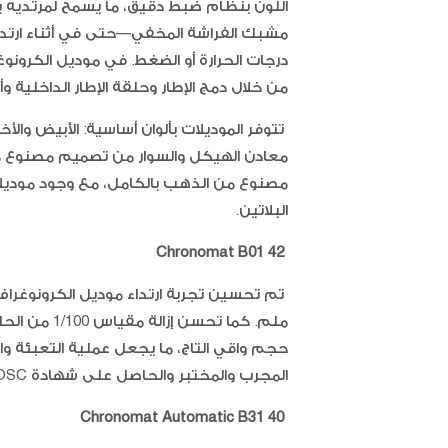
اللون بنظام ضبط دقيق، ما يسمح لمرتديه ب
مشبك الفراشة المخفي—حتى في أثناء ارتدائ
من خلال دمج الإطار وحلقة الإطار الداخلية 
تتوفر الموديلات بألوان أساسية: الأبيض والأخ
معادن الهيكل والسوار من تصميم مصنوع من 
مصنوع من الذهب بالكامل، مع وجود موديلات
البلاتين.
Chronomat B01 42
ملم. كما تحس
المجرب والمختبر والحاصل على شهادة COSC، والذي يتضمن 70 ساعة من احتياطي الطاقة.
Chronomat Automatic B31 40