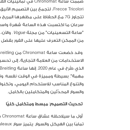
صُممت ساعة Chronomat ف
Frecce Tricolori، لتجمع بين الت
تتجاوز 7G مع الحفاظ على مظهرها المر
سرعان ما اكتسبت هذه الساعة شهرة واسعة
"ساعة التسعينيات" من
مجلة Vogue
من الممكن التعرف عليها على الفور بفضل ألسنة الحماية
الاستخدامات من العلامة التجارية، إلى تحس
مهمة". بسيطة ومميزة في الوقت نفسه. وتتمي
والتنوع المناسب للاستخدام اليومي، وتكنولو
والسوار المحدّثين والمتكاملين بالكامل.
تحديث التصميم: مبسط ومتكامل كليًا
أو