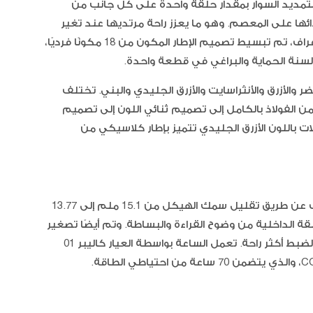
تمديد السوار بمقدار حلقة واحدة على كل جانب من
ها على المعصم. وهو ما يعزز راحة مرتديها عند تغير
درجات الحرارة أو الضغط. في موديل الكرونوغراف، تم تبسيط تصميم الإطار المكون من 18 مكونًا فرديًا،
وألسنة الحماية والبراغي في قطعة واحدة.
ضر والأزرق والأنثراسايت والأزرق الجليدي والبني. تختلف
الفولاذ بالكامل إلى تصميم ثنائي اللون إلى تصميم
السوشي
 باللون الأزرق الجليدي تتميز بإطار كلاسيكي من
تم تحسين تجربة ارتداء موديل الكرونوغراف عن طريق تقليل سمك الهيكل من 15.1 ملم إلى 13.77
ن إزالة مقياس 1/100 من الحلقة الداخلية من وضوح القراءة والبساطة. وتم أيضًا تصغير
حجم واقي التاج، ما يجعل عملية التعبئة والضبط أكثر راحة. تعمل الساعة بواسطة العيار كاليبر 01
جيلي ال
والتوت
الفريز