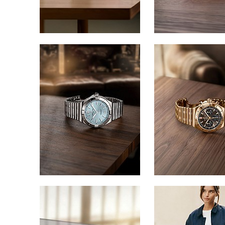
سابليه
البودرة