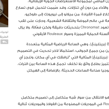
ي ثمانينيات القرن الماضي لمجموعة الاستعراضات الجوية الإيطالية،
صميم الأنيق والأداء من دون أي تنازلات، وقد صُممت لتحمل قوى تسارع
يح خارج قمرة القيادة. من ميلانو إلى نيويورك إلى طوكيو،
 في عالم الموضة والثقافة الشعبية، وحازت على لقب
. والآن، تعود Chronomat بتحديثات دقيقة ولكن فعّالة، ولا يزال
لوبياء
 المميزة وسوار Rouleaux الأيقوني.
الطريقة
وقد خضعت ساعة Chronomat من Breitling (بريتلينغ)، وهي الساعة الرياضية المثالية متعددة
ين من جميع الجوانب، استكمالاً لآخر تحديث في التصميم
الذي طُرح في عام 2020. إنها ساعة Breitling (بريتلينغ) المثالية التي "ترافقك في أي مكان، وتنجز أي
ز بطابع واثق بلا تكلف. تجمع هذه الساعة بين التراث،
جيا صناعة الساعات الحديثة، بالإضافة إلى الهيكل
كاتو ا
الفانيل
ل ما سيلاحظه عشاق ساعة Chronomat هو الانتقال من سوار شبه متكامل إلى تصميم متكامل
تمامًا بين الهيكل والسوار. يتميز سوار Rouleaux في الموديلات المصنوعة من الفولاذ والموديلات ثنائية