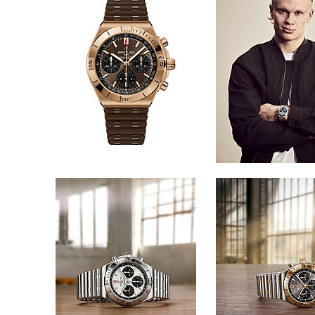
تشيز ك
بالفريز
تارب ال