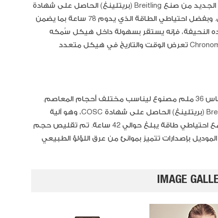
هذا الموديل يعمل بواسطة عيار كاليبر B31 الجديد من صنع Breitling (بريتلينغ) الحاصل على شهادة
COSC، والذي تم الكشف عنه العام الماضي. وبفضل احتياطي الطاقة الذي يدوم 78 ساعة بما يضمن
بعاده النحيفة، فإنه يستقر بسهولة داخل هيكل سُمكه
10.99 ملم. يمثل هذا الموديل أول ساعة Chronomat تعرض الوقت والتاريخ في هيكل متعدد
آيس كر
كات
صُمم هذا التصميم المحدّث في هيكل مقاس 36 ملم مصنوع ليناسب مختلف أحجام المعاصم.
وهو يعمل بواسطة كاليبر 10 من صنع Breitling (بريتلينغ) الحاصل على شهادة COSC، وهو آلية
حركة أوتوماتيكية تستند إلى آليات Sellita مع احتياطي طاقة يبلغ حوالي 42 ساعة. تم تقليص حجم
لم إلى 9.68 ملم. يتميز الموديل بإصدارات تتميز بموانئ من عرق اللؤلؤ الطبيعي
IMAGE GALL
غزل ال
الفانيلا