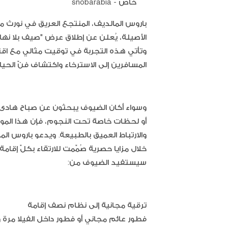
خاص - snobarabia
باروس المالديف، المنتجع العريق في نورث مال
وتأتي هذه التجربة في توقيت مثالي مع اق
المسافرين إلى الاسترخاء واكتشاف فنّ الحيا
وسواء أكان الضيوف يبحثون عن صباح هادىء 
أو لحظات خاصة تحت النجوم، فإن هذا المو
والارتباط العميق بالطبيعة. ويدعو باروس الم
سيستفيد الضيوف من:
ترقية مجانية إلى نظام نصف إقامة
فطور عائم مجاني أو فطور داخل الفيلا مرة و