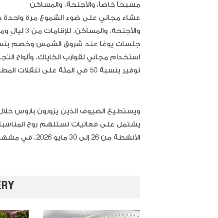
مسبحاً خاصاً، والأجنحة، والمساكن
عشاء مجاني على ضوء الشموع مرة واحدة خلا
والأجنحة، والمساكن، للإقامات من 3 ليالٍ وما فوق
جلسات يوغا عند شروق الشمس وخصم بنسبة 15 في المئة على علاجات 
استخدام مجاني لقوارب الكاياك، وألواح ال
توفير بنسبة 50 في المئة على تنقلات المطار ذهاباً وإياباً
ويستطيع الضيوف الذين يزورون باروس خلال عط
يشتمل على فعاليات تستلهم روح المناسبة، و
الأنشطة من 26 إلى 30 مايو 2026، في مشهد يجمع بين جمال الطبيعة والطمأنينة.
ERY