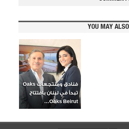
YOU MAY ALSO
سابليه
البودرة
فنادق ومنتجعات Oaks
تبدأ في لبنان بافتتاح
Oaks Beirut…