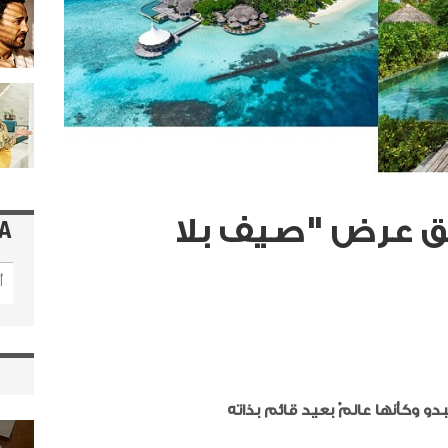
Baros M يُطلق عرض "صيف بلا
A
و وكأنها عالمٌ بعيد قائم بذاته