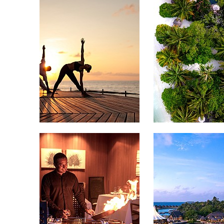
آيس كر
كات
غزل ال
الفانيلا