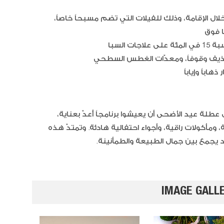
ل الإقامة، وذلك للفيلات التي تضم مسبحاً خاصاً،
السبا
تجذيف وقوفاً، ومعدّات الغطس السطحي
السوشي
لة عيد الأضحى أن يعيشوا برنامجاً أُعدّ بعناية،
مأكولات راقية، وأجواء احتفالية هادئة. وتمتدّ هذه
جيلي ال
IMAGE GALL
والتوت
الفريز