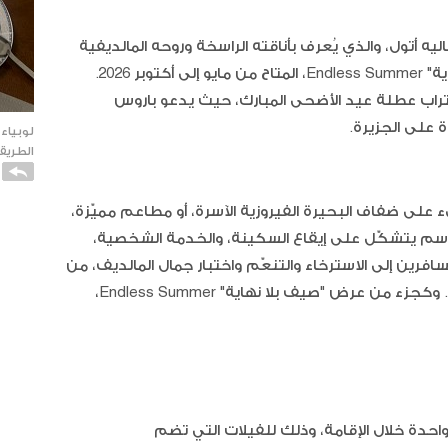
يه أتول، والذي يُعرف بأناقته الراسخة وروحه المالديفية
الأصيلة، يُعلن عن إطلاق عرض "صيف بلا نهاية" Endless Summer، المتاح من مايو إلى أكتوبر 2026.
تراب عطلة عيد الأضحى المبارك، حيث يدعو باروس
ة على الجزيرة.
لوبياء
الطريقة
على ضفاف البحيرة الفيروزية الآسرة، أو مطاعم مميّزة،
سم يتشكّل على إيقاع السكينة، والخدمة الشخصية،
سافرين إلى الاسترخاء والتنعّم واختبار جمال المالديف، من
خلال مزايا حصرية صُمّمت للارتقاء بكلّ إقامة. وكجزء من عرض "صيف بلا نهاية" Endless Summer،
كاتو ا
الفانيل
احدة خلال الإقامة، وذلك للفيلات التي تضم