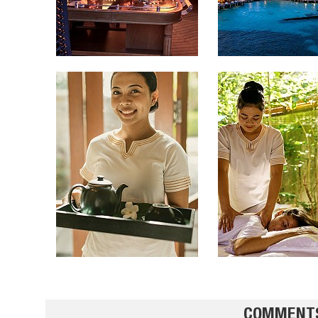
تشيز ك
بالفريز
COMMENT
تارب ال