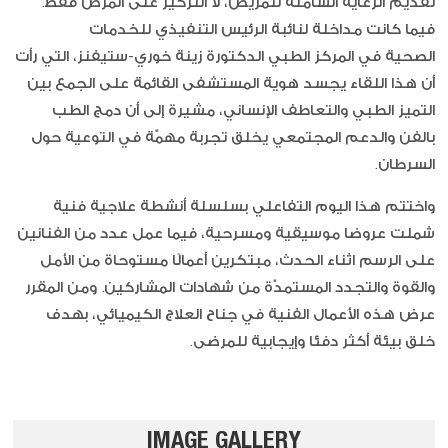
تقديم الرعاية الشاملة للمريض، لا التركيز على المرض فقط.
فيما كانت مداخلة لنائبة الرئيس التنفيذي للخدمات
الصحية في المركز الطبي الدكتورة زينة خوري-ستيفنز، التي رأت
أن هذا اللقاء يجسد هوية المستشفى القائمة على الجمع بين
التميز الطبي والتعاطف الإنساني، مشيرة إلى أن دمج الطب
بالفن والدعم المجتمعي يخلق تجربة مهمّة في التوعية حول
السرطان.
واختتم هذا اليوم التفاعلي بسلسلة أنشطة علاجية فنية
شملت عروضا موسيقية ومسرحية، فيما عمل عدد من الفنانين
على الرسم اثناء الحدث، مبتكرين أعمالًا مستوحاة من الأمل
والقوة والتجدد المستمدّة من شهادات المشاركين. ومن المقرر
عرض هذه الأعمال الفنية في جناح العلاج الكيميائي، بهدف
خلق بيئة أكثر دفئا وإيجابية للمرضى.
IMAGE GALLERY