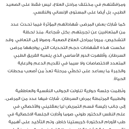
ومرافقتهم في مختلف مراحل العلاج، ليس فقط على الصعيد
الطبي، بل أيضا على المستوى الإنساني والنفسي.
كما شارك بعض المرضى شهاداتهم المؤثرة فيما تحدث عدد
من المتعافين عن تجربتهم، بكل شجاعة، منذ لحظة
التشخيص، مرورا بمراحل العلاج الصعبة، وصولا إلى التعافي. وقد
عكست هذه الشهادات حجم التحديات التي يواجهها مرضى
السرطان، وأظهرت الدور الأساسي الذي يلعبه الفريق الطبي
المتعدد الاختصاصات ولا سيما في تقديم الدعم والرعاية
والخبرة ما يساعد على تخطّي مرحلة تعدّ من أصعب محطات
الحياة.
ونُظمت جلسة حوارية تناولت الجوانب النفسية والعاطفية
والطبية المرتبطة بمرض السرطان، شارك فيها عدد من المرضى،
إلى جانب رئيسة قسم التمريض ليا بعقليني والأخصائي في
علم النفس الدكتور طوني صوما وأدارت الجلسة الاخصائية في
طب الأورام الدكتورة كريستينا خاطر، وتم التأكيد على أهمية