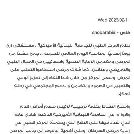
Wed 2026/02/11
خاص -
snobarabia
نظم المركز الطبي للجامعة اللبنانية الأميركية ـ مستشفى رزق
يومًا إنسانيًا، بمناسبة اليوم العالمي للسرطان، جمع حشدًا من
المرضى ومقدمي الرعاية الصحية واخصائيين في المجال الطبي
والتمريضي وفنانين، كما شارك مرضى استطاعوا التغلب على
المرض. وسعى المركز من خلال هذا اللقاء إلى تعزيز الوعي
والتعبير عن الصمود والتضامن والدعم المجتمعي في رحلة
العلاج.
وافتتح النشاط بكلمة ترحيبية لرئيس قسم أمراض الدم
والأورام في الجامعة اللبنانية الأميركية الدكتور هادي غانم
الذي شدد فيها على النهج الذي يعتمدُه المركز الطبي في
رعاية مرضى السرطان، وعلى أهمية الوقوف إلى جانب المرضى