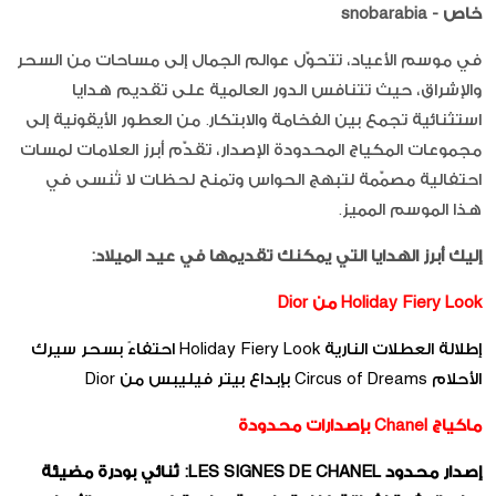
خاص -
snobarabia
في موسم الأعياد، تتحوّل عوالم الجمال إلى مساحات من السحر
والإشراق، حيث تتنافس الدور العالمية على تقديم هدايا
استثنائية تجمع بين الفخامة والابتكار. من العطور الأيقونية إلى
مجموعات المكياج المحدودة الإصدار، تقدّم أبرز العلامات لمسات
احتفالية مصمّمة لتبهج الحواس وتمنح لحظات لا تُنسى في
هذا الموسم المميز.
إليك أبرز الهدايا التي يمكنك تقديمها في عيد الميلاد:
Holiday Fiery Look من Dior
إطلالة العطلات النارية Holiday Fiery Look احتفاءً بسحر سيرك
الأحلام Circus of Dreams بإبداع بيتر فيليبس من Dior
ماكياج Chanel بإصدارات محدودة
إصدار محدود LES SIGNES DE CHANEL: ثنائي بودرة مضيئة