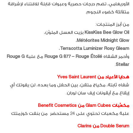
الأوريغامي، تضم درجات حصرية وعبوات قابلة للاقتناء لإشراقة
متلألئة كضوء النجوم.
من أبرز المنتجات:
KissKiss Bee Glow Oil
بزيت العسل الملوّن،
،
Météorites Midnight Glow
،
Terracotta Luminizer Rosy Gleam
وأحمر الشفاه
Rouge G 877 – Rouge Étoilé
مع علبة
Rouge G
.
Stellar
هدايا الأعياد من Yves Saint Laurent
شفاه ثابتة، مكياج متقن، بين الحفل وما بعده، لن يفوتك أي
إيقاع مع أيقونات إيف سان لوران.
مكعّبات Glam Cubes من Benefit Cosmetics
علبة مكعبات تحتوي على 24 مستحضر من بنفت كوزمتك
Double Serum من Clarins