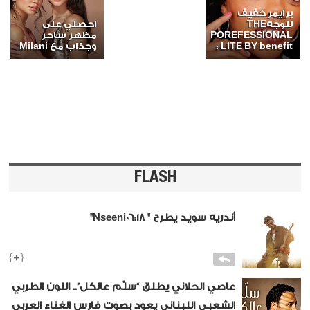
برايمر خفيف
للوجهTHE
احصلي على
POREFESSIONAL
مظهر ساحر
: LITE BY benefit
وجذاب مع Milani
FLASH
أندريه سويد يطرح " Nseeni06:18"
أوّل إصدار من ألبومه الموسيقيّ المُرتقب خاص -
snobarabia
{+}
طرح الفنّان اللبنانيّ وعازف الكمان والمُنتج
عاصي الحلاني يطلق “سلّم عالكل”.. اللون الطربي
الموسيقي أندريه سويد أغنيته الجديدة بعنوان "
الشعبي اللبناني يعود بصوت فارس الغناء العربي