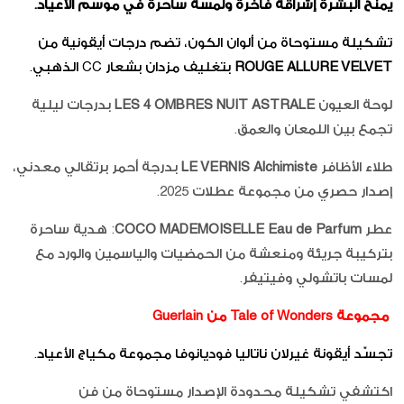
يمنح البشرة إشراقة فاخرة ولمسة ساحرة في موسم الأعياد.
تشكيلة مستوحاة من ألوان الكون، تضم درجات أيقونية من
ROUGE ALLURE VELVET
بتغليف مزدان بشعار CC الذهبي.
لوحة العيون
LES 4 OMBRES NUIT ASTRALE
بدرجات ليلية
تجمع بين اللمعان والعمق.
طلاء الأظافر
LE VERNIS Alchimiste
بدرجة أحمر برتقالي معدني،
إصدار حصري من مجموعة عطلات 2025.
عطر
COCO MADEMOISELLE Eau de Parfum
: هدية ساحرة
بتركيبة جريئة ومنعشة من الحمضيات والياسمين والورد مع
لمسات باتشولي وفيتيفر.
مجموعة Tale of Wonders من Guerlain
تجسّد أيقونة غيرلان ناتاليا فوديانوفا مجموعة مكياج الأعياد.
اكتشفي تشكيلة محدودة الإصدار مستوحاة من فن