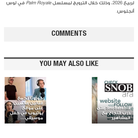
لربيع 2026، وذلك خلال الترويج لمسلسل
Palm Royale
في لوس
أنجلوس.
COMMENTS
YOU MAY ALSO LIKE
كورونا تجمع
فنانين عالميين
Snobarabia على
على موقع
درب النجاح مع
يوتيوب في حفل
المشاهير
موسيقي…