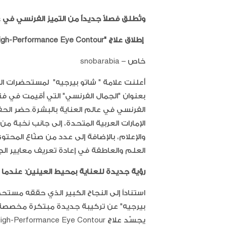
وتُطلق فصلاً جديداً من التميز الفرنسي في ع
إطلاق علاج "High-Performance Eye Contour" الجديد لمحيط العينين في فندق باراماونت دبي
خاص – snobarabia
أعلنت علامة " شاتو بيرجيه" لمستحضرات الت
بعنوان "الجمال الفرنسي" التي أقيمت في فند
الفرنسي في عالم العناية بالبشرة.حضر الح
الإمارات العربية المتحدة، إلى جانب نخبة م
والإعلام، بالإضافة إلى عدد من صنّاع المح
العلم والعاطفة في إعادة تعريف معايير الج
رؤية جديدة للعناية بمحيط العينين: عندما ت
بيرجيه" عن تركيبة جديدة مبتكرة مخصصة ل