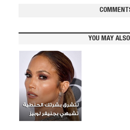
COMMENT
YOU MAY ALSO
تشيز ك
بالفريز
لتشرق بشرتك الحنطية
تشبهي بجنيفر لوبيز
تارب ال