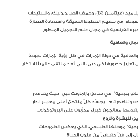
يعمل هذا العلاج الغنيّ بالكولاجين، والنياسيناميد (فيتامين B3)، وحمض الهيالورونيك، والببتيدات
السوداء، مع تنعيم الخطوط الدقيقة واستعادة النضارة
خبرة الفرنسية في مجال علم التجميل المتطور.
مال والعافية
السوشي
لعافية في دولة الإمارات في ظل رؤية الإمارات لجودة
يه" على تعزيز حضورها في دبي، التي تُعد ملتقى عالمياً للابتكار
اتو بيرجيه"، في فنادق باراماونت دبي، حيث يتناغم
 وتناغم تام. يجسّد كلّ منتجع أعلى معايير الدار
قدمها معالجون خبراء مدرَّبون على البروتوكولات
جيلي ال
يق
للبشرة والروح
.
والتوت
 بيرجيه" موطنها الطبيعي، الذي يعكس الطموحات
الفريز
مال إلى فنّ حقيقيّ من فنون الحياة.