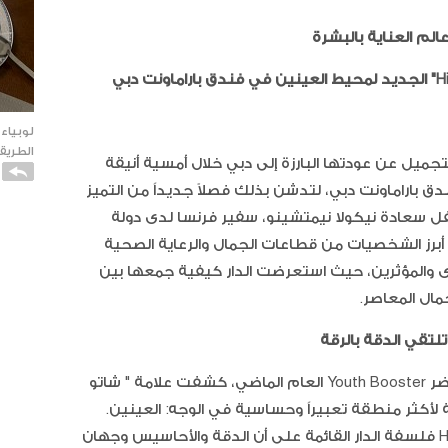
الم العناية بالبشرة
لوبياء
الطريقة
جميل عن عودتها البارزة إلى دبي خلال أمسية أنيقة
ق باراماونت دبي، لتدشن بذلك فصلاً جديداً من التميز
فل سعادة نيكولا نيمتشينو، سفير فرنسا لدى دولة
ن أبرز الشخصيات من قطاعات الجمال والرعاية الصحية
توى والمؤثرين، حيث استعرضت الدار كيفية جمعها بين
مال المعاصر.
لتقي الدقة بالرقة
كاتو ا
استناداً إلى النجاح الكبير الذي حققه مستحضر Youth Booster العام الماضي، كشفت علامة " شاتو
الفانيل
أكثر منطقة تعبيراً وحساسية في الوجه: العينين.
يجسّد علاج High-Performance Eye Contour فلسفة الدار القائمة على أن الدقة والأحاسيس وجهان