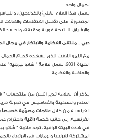
لجمال واحد.
المتطورة، على تقليل الانتفاخات والهالات 
والإشراق. النتيجة فورية ودقيقة، وتجسد ال
دبي... ملتقى الفخامة والابتكار في مجال الج
مع النمو اللافت الذي يشهده قطاع الجمال وا
الحياة 2031، تعمل علامة " شاتو بيرج
والعافية والفخامة.
يذكر أن العلامة تدير اثنين من منتجعات " ش
العلم والسكينة والأحاسيس في تجربة فريدة
الفرنسية من خلال
علاجات مصمّمة خصيصاً
ي
الفرنسية، إلى جانب
خدمة راقية
واحترام عم
في هذه البيئة الراقية، تجد علامة " شاتو
المشتركة لفرنسا والإمارات في الارتقاء بالج