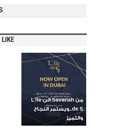
S
 LIKE
من Savanah الى L'île
de S...ويستمر النجاح
والتميز