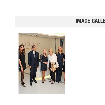
IMAGE GALL
آيس كر
كات
غزل ال
الفانيلا