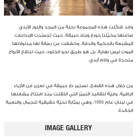
وقد شكّلت هذه المجموعة رحلة من المجد والنور الأبدي
صاغتها مخيّلتا جورج وجاد حبيقة، حيث تجسّدت الإبداعات،
المشبعة بالحكمة والدقة، وكشفت عن رسالة لها مدلولاتها:
الموت ليس نهاية، بل هو طريق نحو الخلود، حيث ترتفع الأرواح
متحدة في وئام أبدي.
من خلال هذه القطع، تستمر دار حبيقة في تعزيز فن الأزياء
الراقية، وفيّة لتقاليد التميّز التي انتقلت منذ افتتاح مشغلها
في لبنان عام 1995، وهي بمثابة تحيّة حقيقية للجمال والنعمة
الخالدة.
IMAGE GALLERY