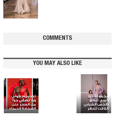
COMMENTS
YOU MAY ALSO LIKE
مجموعة تيد
تصاميم طوني
خوري تنطق
ورد تضفي جوّا
بالحس الشبابي
من السحر على
اللافت للنظر
السجادة الحمراء