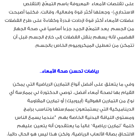
على تقلصات الأمعاء -المعروفة باسم التمعّج (التقلص
الاستداري)- وجعلها أكثر قوة وفعالية، وقالت، فكلما أصبحت
عضلات الأمعاء أكثر قوة ازدادت قدرةً وكفاءةً على طرح الفضلات
من الجسم. يعد التمعّج الجيد جزءاً أساسياً في صحة الجهاز
الهضمي لأنه يسهم بنقل الفضلات إلى خارج الجسم قبل أن
تتمكن من تعطيل الميكروبيوم الخاص بالجسم.
رياضات تحسن صحة الأمعاء..
وفي ما يتعلق على أفضل أنواع التمارين الرياضية التي يمكن
القيام بها لصحة أمعاء أفضل، توصي الدكتورة لي بممارسة أي
نوع من التمارين الهوائية (آيروبيك) أو تمارين المقاومة
الديناميكية التي يستمتعون بممارستها وتناسب برامج
ومستوى اللياقة البدنية الخاصة بهم. "عندما يسمع الناس
كلمة ’تمارين رياضية‘ غالباً ما يعتقدون أنه يتعين عليهم
الالتحاق بصالة الألعاب الرياضية، ولكن هذا ليس هو الحال دائماً،