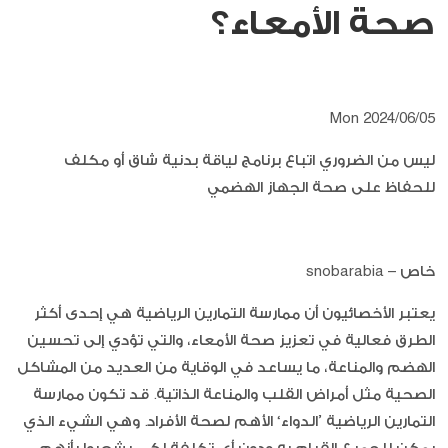
صحة الأمعاء؟
Mon 2024/06/05
ليس من الضروري اتباع برنامج لياقة بدنية شاق أو مكلف
للحفاظ على صحة الجهاز الهضمي
خاص – snobarabia
يعتبر الأخصائيون أن ممارسة التمارين الرياضية هي إحدى أكثر
الطرق فعالية في تعزيز صحة الأمعاء، والتي تؤدي إلى تحسين
الهضم والمناعة، ما يساعد في الوقاية من العديد من المشاكل
الصحية مثل أمراض القلب والمناعة الذاتية. قد تكون ممارسة
التمارين الرياضية ’الدواء‘ الأهم لصحة الأفراد. وهي الشيء الذي
يمكن للجميع القيام به ودون أي تكلفة لكي يشعروا بأنهم