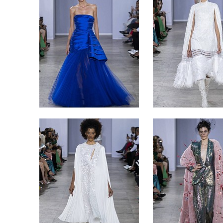
سابليه
البودرة