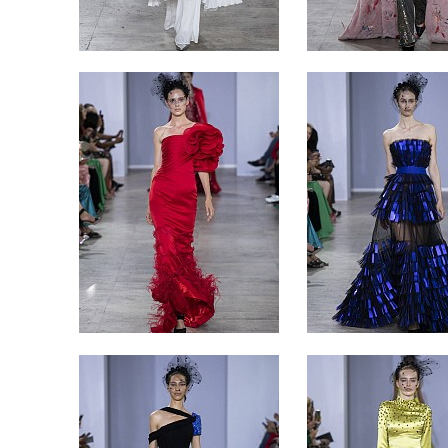
توست 
الآيس
الكرام
المفرو