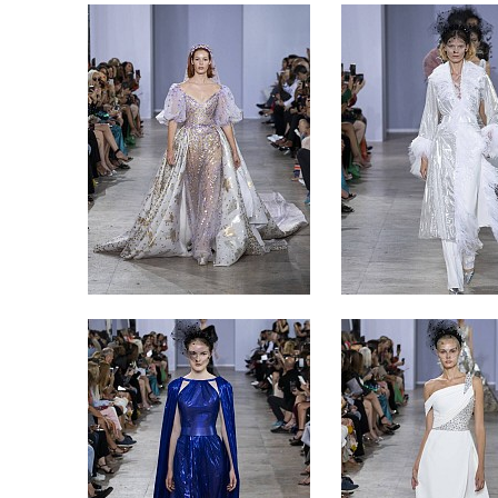
آيس كر
كات
غزل ال
الفانيلا