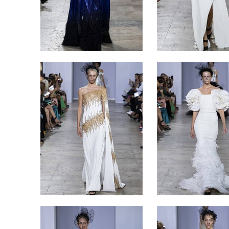
تشيز ك
بالفريز
تارب ال