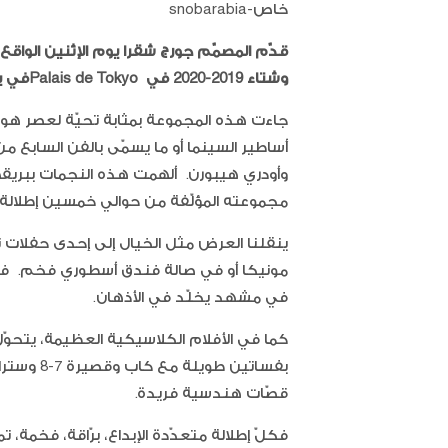
خاص-snobarabia
وشتاء 2019-2020 في
Palais de Tokyo
في با
جاءت هذه المجموعة بمثابة تحيّة لعصر هول
أساطير السينما أو ما يسمّى بالفن السابع من 
وأودري هيبورن. ألهمت هذه النجمات ببريقه
مجموعته المؤلّفة من حوالي خمسين إطلالة تتو
ينقلنا العرض مثل الخيال إلى إحدى حفلات 
مونيكا أو في صالة فندق أسطوري فخم. ف
في مشهد يخلّد في الأذهان.
كما في الأفلام الكلاسيكية العظيمة، يتحوّل
قصّات هندسية فريدة.
فكلّ إطلالة متعدّدة الإبداع، برّاقة، فخمة،