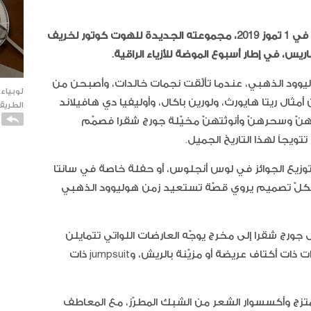
قدّم المصمّم جورج شقرا يوم الإثنين الواقع في 1 تموز 2019، مجموعته الجديدة للهوت كوتور لخريف
ريس، في إطار أسبوع الموضة للأزياء الراقية.
يوود الذهبي، عندما تألّقت نجمات خالدات، وأصبحن من
لوبياء
أمثال ريتا هايورث، ولورين باكال، وأوليفيا دي هافيلاند
الطريقة
نّ وسحرهنّ وأنوثتهنّ مخيّلة جورج شقرا فصمّم
يجاﹰ لهذا التاريخ الجميل.
توزيع الجوائز في لوس أنجلوس، أو حفلة خاصة في سانتا
كلّ تصميم يروي قصّة تستعيد زمن هوليوود الذهبي
 جورج شقرا إلى مخرج يوجّه العارضات اللواتي تتمايلن
بفساتين طويلة مع كاب وقصيرة 7-8 وسترات ذات أكتاف عريضة أو مزيّنة بالريش، وjumpsuit ذات
كاتو ا
الفانيل
 تمتزج وأكسسوار الشعر من الشبك المطرّز، مع المعاطف