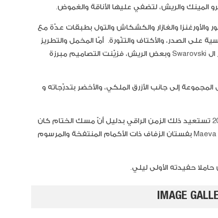
فرو المينك والريش، لتضفي عليها الأناقة والغموض.
 والأورغنزا والغازار والكشكاش والتول بطبقات عدّة مع
لى الصدر، والأكتاف والتنّورة. أمّا المخمل والتطريز
فكانا برّاقين، من الستراس والباييت والأحجار ال Swarovski وبعض الريش، فزيّنت التصاميم مبرزة
السوشي
المجموعة إلى جانب الأزرق الملكي، والأخضر بتدرّجاته و
مجموعة جورج شقرا لخريف وشتاء 2019-2020 تستعيد ذلك الزمن الراقي بدليل أنّ مسك الختام كان
بتألّق ملكة جمال فرنسا لعام 2018 Maeva Coucke بفستان الزفاف ذات الأكمام المنتفخة والمرسوم
املا حفيدته الأولى ليلي.
جيلي ال
والتوت
IMAGE GALL
الفريز