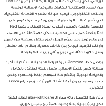
الرياضي، الذي يشكّل خلاصةً مثالية لقيم الدار. يجمع Red Dot
بين الجودة الاستثنائية للخامات والحِرفية الإيطالية الرفيعة
والابتكار التكنولوجي، ليعيد صياغة مفهوم الفخامة التقليدية،
التي اتّسمت بالدقة والصرامة، ضمن رؤية معاصرة تقوم على
النعومة والخفّة وتعكس أسلوب الحياة الإيطالي
.
يتميّز
Red
Dot
بنقطة حمراء على الكعب، تشكّل علامةً دالّة على الانتماء
إلى عالم تودز. وقد صُمّم للرجل الذي ينتقل بسلاسة بين العمل
وأوقات الترفيه، ليجمع بين خامات حصرية، ونظام رباط مطاطي،
ونعل فائق الخفّة، في توازنٍ مثالي بين الأناقة والراحة.
يواصل حذاء
Gommino
، ثمرة البراعة الحِرفية الاستثنائية، تأكيد
مكانته كرمزٍ للتميّز الإيطالي، بفضل بنيته المنفّذة بالكامل
بالخياطة اليدوية. ويُقدَّم هذا الموسم مزوّداً بإكسسوار جلدي
جديد مستوحى من آلية التشابك المميّزة لإبزيم حزام Greca
الأيقوني.
يزيّن هذا التفصيل ذاته حذاء الـ
ultra-light loafer
الفائق الخفّة،
الذي يتميّز ببنية مرنة وجلود ناعمة مع ملمس حريري.