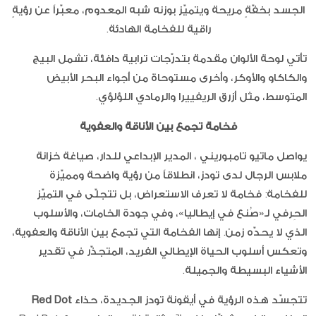
الجسد بخفّةٍ مريحة ويتميّز بوزنه شبه المعدوم، معبّراً عن رؤيةٍ
راقية للفخامة الهادئة.
تأتي لوحة الألوان مقدمة بتدرّجات ترابية دافئة، تشمل البيج
والكاكاو والأوكر، وأخرى مستوحاة من أجواء البحر الأبيض
المتوسط، مثل أزرق الريفييرا والرمادي اللؤلؤي.
فخامة تجمع بين الأناقة والعفوية
يواصل ماتيو تامبوريني ، المدير الإبداعي للدار، صياغة خزانة
ملابس الرجال لدى تودز، انطلاقاً من رؤية واضحة ومميّزة
للفخامة: فخامة لا تعرف الاستعراض، بل تتجلّى في التميّز
الحِرفي لـ«صُنع في إيطاليا»، وفي جودة الخامات، والأسلوب
الذي لا يحدّه زمن. إنها الفخامة التي تجمع بين الأناقة والعفوية،
وتعكس أسلوب الحياة الإيطالي الفريد، المتجذّر في تقدير
الأشياء البسيطة والجميلة.
تتجسّد هذه الرؤية في أيقونة تودز الجديدة، حذاء
Red Dot