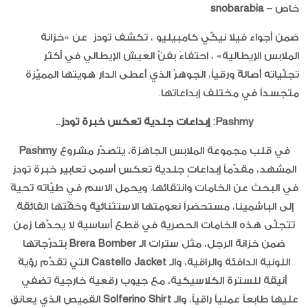
خاص –
snobarabia
ضمن أجواء فيلا نيكّي كامبيليو ، تكشف تودز عن «خزانة
الملابس الإيطالية» ، احتفاءً بفنّ العيش الإيطالي في أكثر
تجلّياته أصالةً ورقياً، الجوهرٌ الذي أعطى الدار هويتها المميّزة
متجسداً في مختلف إبداعاتها.
Pashmy: إبداعات جلدية تعكس خبرة تودز..
في قلب مجموعة الملابس الجاهزة، يتصدّر مشروع
Pashmy
المشهد، مقدّماً إبداعاتٍ جلدية تعكس أسمى تعابير خبرة تودز
في البحث عن الخامات وانتقائها. ويحمل الاسم في طيّاته تحيةً
إلى الباشمينا، مستحضراً نعومتها الاستثنائية وخفّتها الفائقة.
تتجلّى هذه الخامات الحصرية في قطع أساسية لا يحدّها زمن
ضمن خزانة الرجل، مثل سترات الـ
Brera Bomber
بتدرّجاتها
اللونية الدافئة والراقية، والـ
Jacket
Castello
التي تقدّم رؤيةً
أنيقة للسترة الكلاسيكية، مع جيوب رقعية خارجية تضفي
عليها طابعاً عملياً راقياً، والـ
Solferino Shirt
القميص الذي يعانق