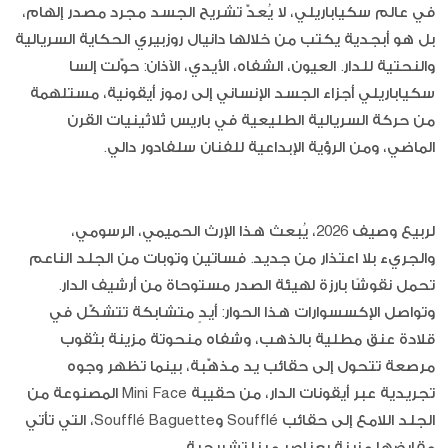
في عالم سكياباريلي، لا يُعدّ تشريح الجسد مجرد مصدر إلهام،
بل هو أبجدية يكتب من خلالها دانيال روزبيري الحكاية السريالية
والنحتية للدار. العيون، الشفاه، الأيدي، الآذان: حوّلت إلسا
سكياباريلي أجزاء الجسد الإنساني إلى رموز أيقونية، مستلهمة
من حركة السريالية الطليعية في باريس ثلاثينيات القرن
الماضي، ومن الرؤية الإبداعية للفنان سلفادور دالي.
لربيع وصيف 2026، يُبعث هذا الإرث الحميمي، الرسومي،
والجريء بلا اعتذار من جديد. فساتين وتوبات من الجلد الناعم
تحمل نقوشًا بارزة لهيئة الصدر مستوحاة من أرشيف الدار.
وتواصل الإكسسوارات هذا الحوار: أيدٍ متشابكة تتشكّل في
قلادة عنق مطلية بالذهب، وشفاه منحوتة مزينة بثقوب
مرصعة تتحول إلى حقائب يد مذهّبة، بينما تظهر وجوه
تجريدية عبر أيقونات الدار، من حقيبة Mini Face المصنوعة من
الجلد اللامع إلى حقائب Soufflé وSoufflé Baguette، التي تأتي
مقابضها مزينة بعناصر مينا تشريحية.